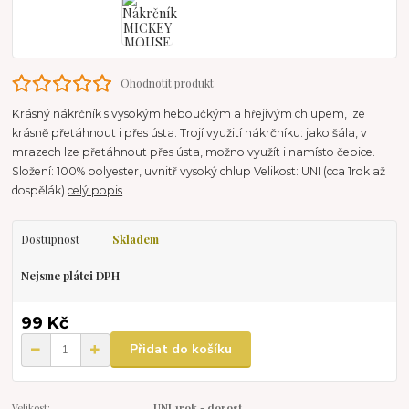
Ohodnotit produkt
Krásný nákrčník s vysokým heboučkým a hřejivým chlupem, lze
krásně přetáhnout i přes ústa. Trojí využití nákrčníku: jako šála, v
mrazech lze přetáhnout přes ústa, možno využít i namísto čepice.
Složení: 100% polyester, uvnitř vysoký chlup Velikost: UNI (cca 1rok až
dospělák)
celý popis
Dostupnost
Skladem
Nejsme plátci DPH
99 Kč
Přidat do košíku
Velikost:
UNI 1rok - dorost