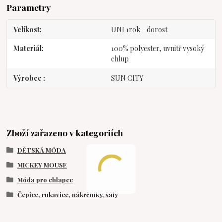
Parametry
Velikost
UNI 1rok - dorost
Materiál
100% polyester, uvnitř vysoký
chlup
Výrobce
SUN CITY
Zboží zařazeno v kategoriích
DĚTSKÁ MÓDA
MICKEY MOUSE
Móda pro chlapce
Čepice, rukavice, nákrčníky, šály