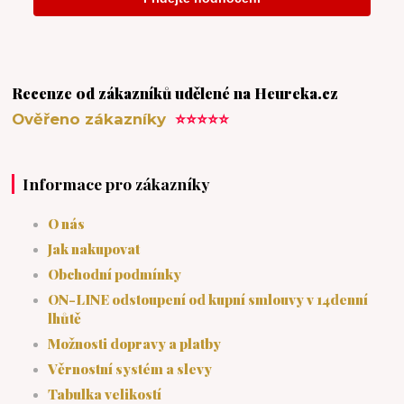
Recenze od zákazníků udělené na Heureka.cz
Ověřeno zákazníky
⭐⭐⭐⭐⭐
Informace pro zákazníky
O nás
Jak nakupovat
Obchodní podmínky
ON-LINE odstoupení od kupní smlouvy v 14denní
lhůtě
Možnosti dopravy a platby
Věrnostní systém a slevy
Tabulka velikostí