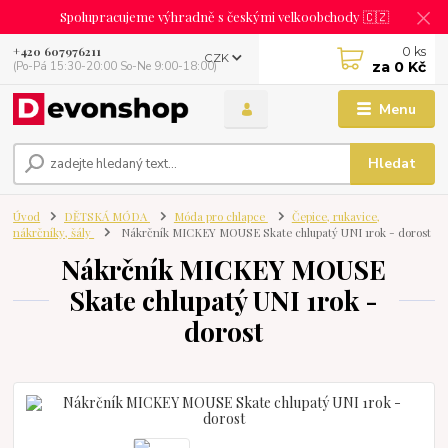
Spolupracujeme výhradně s českými velkoobchody 🇨🇿
0
ks
+420 607976211
CZK
za
0 Kč
(Po-Pá 15:30-20:00 So-Ne 9:00-18:00)
Menu
Hledat
Úvod
DĚTSKÁ MÓDA
Móda pro chlapce
Čepice, rukavice,
nákrčníky, šály
Nákrčník MICKEY MOUSE Skate chlupatý UNI 1rok - dorost
Nákrčník MICKEY MOUSE
Skate chlupatý UNI 1rok -
dorost