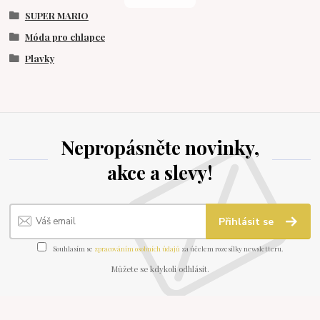
SUPER MARIO
Móda pro chlapce
Plavky
Nepropásněte novinky,
akce a slevy!
Přihlásit se
Souhlasím se
zpracováním osobních údajů
za účelem rozesílky newsletteru.
Můžete se kdykoli odhlásit.