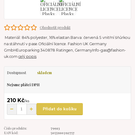
Ohodnotit produkt
Materiál: 84% polyester, 16% elastan.Barva: červená.S vnitřní šňůrkou
na stáhnutí v pase.Oficiální licence. Fashion UK Germany
GmbHEuroparking 340878 Ratingen, GermanyInfo-gas@fashion-
uk.com
celý popis
Dostupnost
skladem
Nejsme plátci DPH
210 Kč
/
ks
Přidat do košíku
Číslo produktu:
79913
EAN kód:
5055910392757