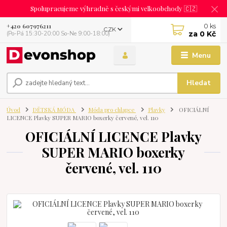
Spolupracujeme výhradně s českými velkoobchody 🇨🇿
0
ks
+420 607976211
CZK
za
0 Kč
(Po-Pá 15:30-20:00 So-Ne 9:00-18:00)
Menu
Hledat
Úvod
DĚTSKÁ MÓDA
Móda pro chlapce
Plavky
OFICIÁLNÍ
LICENCE Plavky SUPER MARIO boxerky červené, vel. 110
OFICIÁLNÍ LICENCE Plavky
SUPER MARIO boxerky
červené, vel. 110