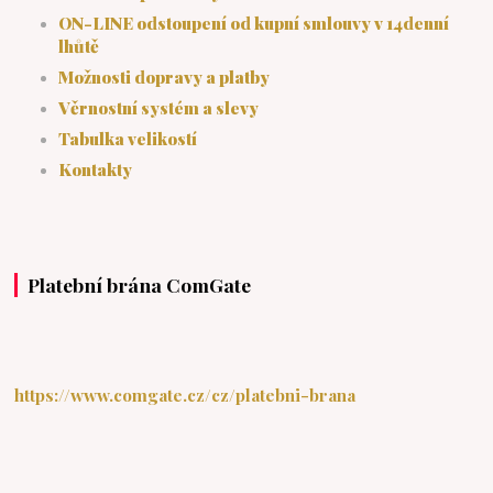
ON-LINE odstoupení od kupní smlouvy v 14denní
lhůtě
Možnosti dopravy a platby
Věrnostní systém a slevy
Tabulka velikostí
Kontakty
Platební brána ComGate
https://www.comgate.cz/cz/platebni-brana