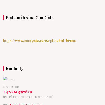
Platební brána ComGate
https://www.comgate.cz/cz/platebni-brana
Kontakty
Devonshop
+420 607976211
(Po-Pá 15:30-20:00 So-Ne 9:00-18:00)
devonshop@centrum.cz