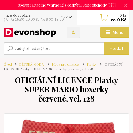
Spolupracujeme výhradně s českými velkoobchody 🇨🇿
0
ks
+420 607976211
CZK
za
0 Kč
(Po-Pá 15:30-20:00 So-Ne 9:00-18:00)
Menu
Hledat
Úvod
DĚTSKÁ MÓDA
Móda pro chlapce
Plavky
OFICIÁLNÍ
LICENCE Plavky SUPER MARIO boxerky červené, vel. 128
OFICIÁLNÍ LICENCE Plavky
SUPER MARIO boxerky
červené, vel. 128