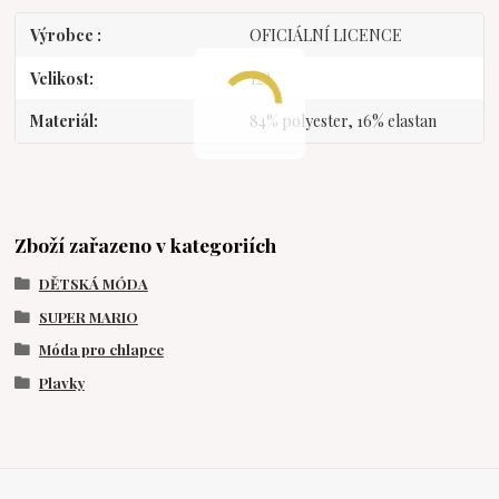
Výrobce
OFICIÁLNÍ LICENCE
Velikost
128
Materiál
84% polyester, 16% elastan
Zboží zařazeno v kategoriích
DĚTSKÁ MÓDA
SUPER MARIO
Móda pro chlapce
Plavky