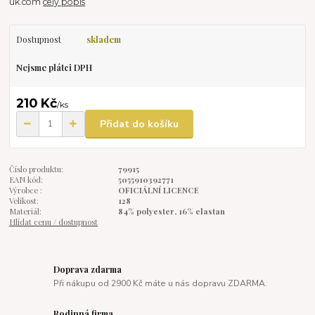
uk.com
celý popis
Dostupnost
skladem
Nejsme plátci DPH
210 Kč
/
ks
Přidat do košíku
Číslo produktu:
79915
EAN kód:
5055910392771
Výrobce :
OFICIÁLNÍ LICENCE
Velikost:
128
Materiál:
84% polyester, 16% elastan
Hlídat cenu / dostupnost
Doprava zdarma
Při nákupu od 2900 Kč máte u nás dopravu ZDARMA.
Rodinná firma