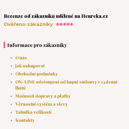
Recenze od zákazníků udělené na Heureka.cz
Ověřeno zákazníky
⭐⭐⭐⭐⭐
Informace pro zákazníky
O nás
Jak nakupovat
Obchodní podmínky
ON-LINE odstoupení od kupní smlouvy v 14denní
lhůtě
Možnosti dopravy a platby
Věrnostní systém a slevy
Tabulka velikostí
Kontakty