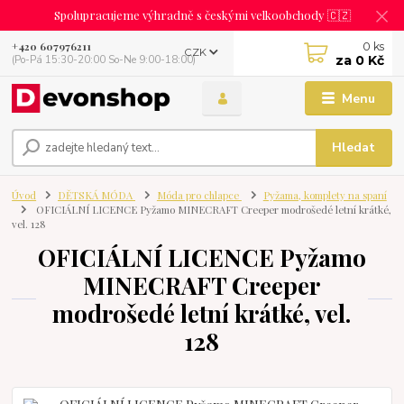
Spolupracujeme výhradně s českými velkoobchody 🇨🇿
0
ks
+420 607976211
CZK
za
0 Kč
(Po-Pá 15:30-20:00 So-Ne 9:00-18:00)
Menu
Hledat
Úvod
DĚTSKÁ MÓDA
Móda pro chlapce
Pyžama, komplety na spaní
OFICIÁLNÍ LICENCE Pyžamo MINECRAFT Creeper modrošedé letní krátké,
vel. 128
OFICIÁLNÍ LICENCE Pyžamo
MINECRAFT Creeper
modrošedé letní krátké, vel.
128