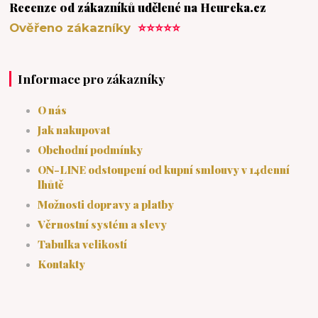
Recenze od zákazníků udělené na Heureka.cz
Ověřeno zákazníky
⭐⭐⭐⭐⭐
Informace pro zákazníky
O nás
Jak nakupovat
Obchodní podmínky
ON-LINE odstoupení od kupní smlouvy v 14denní
lhůtě
Možnosti dopravy a platby
Věrnostní systém a slevy
Tabulka velikostí
Kontakty