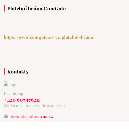
Platební brána ComGate
https://www.comgate.cz/cz/platebni-brana
Kontakty
Devonshop
+420 607976211
(Po-Pá 15:30-20:00 So-Ne 9:00-18:00)
devonshop@centrum.cz