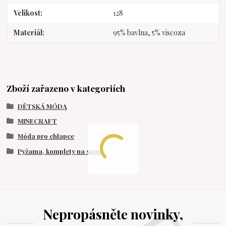
Velikost
128
Materiál
95% bavlna, 5% viscoza
Zboží zařazeno v kategoriích
DĚTSKÁ MÓDA
MINECRAFT
Móda pro chlapce
Pyžama, komplety na spaní
Nepropásněte novinky,