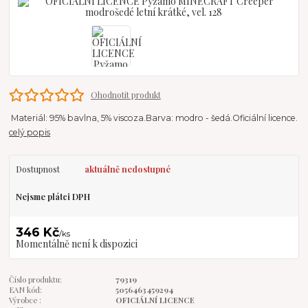
Ohodnotit produkt
Materiál: 95% bavlna, 5% viscoza.Barva: modro - šedá.Oficiální licence.
celý popis
Dostupnost
aktuálně nedostupné
Nejsme plátci DPH
346 Kč
/
ks
Momentálně není k dispozici
Číslo produktu:
79319
EAN kód:
5056463459294
Výrobce :
OFICIÁLNÍ LICENCE