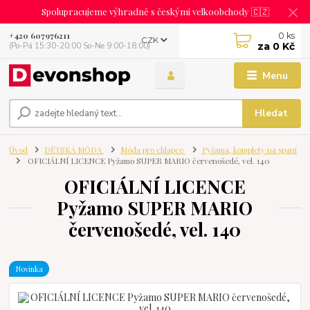
Spolupracujeme výhradně s českými velkoobchody 🇨🇿
0
ks
+420 607976211
CZK
za
0 Kč
(Po-Pá 15:30-20:00 So-Ne 9:00-18:00)
Menu
Hledat
Úvod
DĚTSKÁ MÓDA
Móda pro chlapce
Pyžama, komplety na spaní
OFICIÁLNÍ LICENCE Pyžamo SUPER MARIO červenošedé, vel. 140
OFICIÁLNÍ LICENCE
Pyžamo SUPER MARIO
červenošedé, vel. 140
Novinka