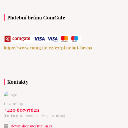
Platební brána ComGate
https://www.comgate.cz/cz/platebni-brana
Kontakty
Devonshop
+420 607976211
(Po-Pá 15:30-20:00 So-Ne 9:00-18:00)
devonshop@centrum.cz