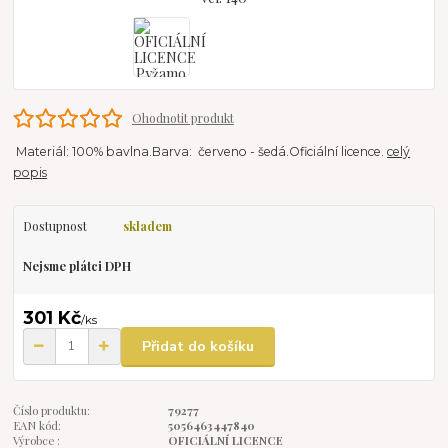
Ohodnotit produkt
Materiál: 100% bavlna.Barva: červeno - šedá.Oficiální licence.
celý
popis
Dostupnost
skladem
Nejsme plátci DPH
301 Kč
/
ks
Přidat do košíku
Číslo produktu:
79277
EAN kód:
5056463447840
Výrobce :
OFICIÁLNÍ LICENCE