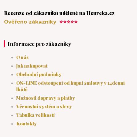
Recenze od zákazníků udělené na Heureka.cz
Ověřeno zákazníky
⭐⭐⭐⭐⭐
Informace pro zákazníky
O nás
Jak nakupovat
Obchodní podmínky
ON-LINE odstoupení od kupní smlouvy v 14denní
lhůtě
Možnosti dopravy a platby
Věrnostní systém a slevy
Tabulka velikostí
Kontakty