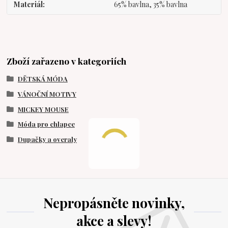
Materiál
65% bavlna, 35% bavlna
Zboží zařazeno v kategoriích
DĚTSKÁ MÓDA
VÁNOČNÍ MOTIVY
MICKEY MOUSE
Móda pro chlapce
Dupačky a overaly
Nepropásněte novinky,
akce a slevy!