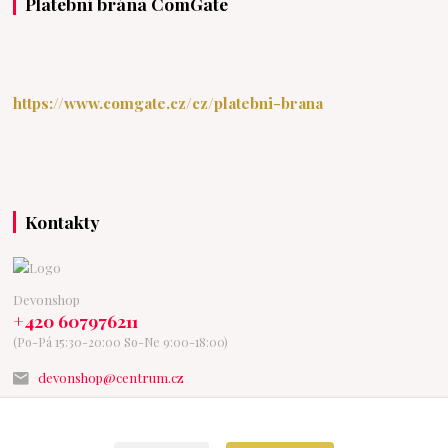
Platební brána ComGate
https://www.comgate.cz/cz/platebni-brana
Kontakty
Devonshop
+420 607976211
(Po-Pá 15:30-20:00 So-Ne 9:00-18:00)
devonshop@centrum.cz