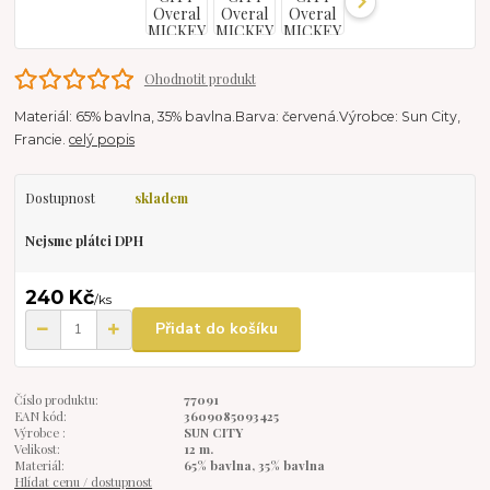
Ohodnotit produkt
Materiál: 65% bavlna, 35% bavlna.Barva: červená.Výrobce: Sun City,
Francie.
celý popis
Dostupnost
skladem
Nejsme plátci DPH
240 Kč
/
ks
Přidat do košíku
Číslo produktu:
77091
EAN kód:
3609085093425
Výrobce :
SUN CITY
Velikost:
12 m.
Materiál:
65% bavlna, 35% bavlna
Hlídat cenu / dostupnost