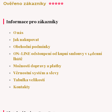
Ověřeno zákazníky
⭐⭐⭐⭐⭐
Informace pro zákazníky
O nás
Jak nakupovat
Obchodní podmínky
ON-LINE odstoupení od kupní smlouvy v 14denní
lhůtě
Možnosti dopravy a platby
Věrnostní systém a slevy
Tabulka velikostí
Kontakty