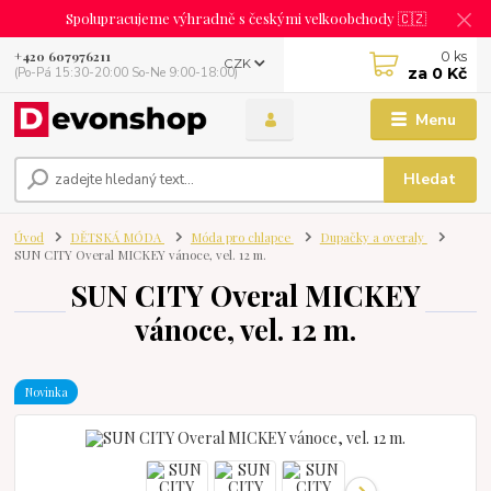
Spolupracujeme výhradně s českými velkoobchody 🇨🇿
0
ks
+420 607976211
CZK
za
0 Kč
(Po-Pá 15:30-20:00 So-Ne 9:00-18:00)
Menu
Hledat
Úvod
DĚTSKÁ MÓDA
Móda pro chlapce
Dupačky a overaly
SUN CITY Overal MICKEY vánoce, vel. 12 m.
SUN CITY Overal MICKEY
vánoce, vel. 12 m.
Novinka