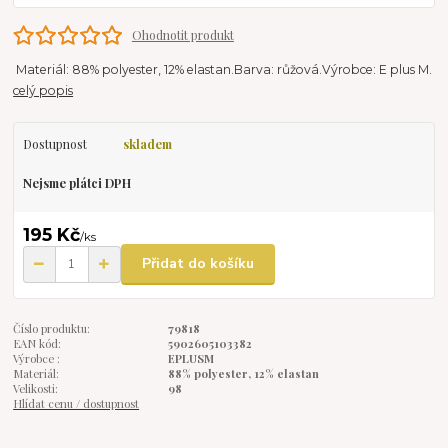
Ohodnotit produkt
Materiál: 88% polyester, 12% elastan.Barva: růžová.Výrobce: E plus M.
celý popis
Dostupnost
skladem
Nejsme plátci DPH
195 Kč
/
ks
Přidat do košíku
Číslo produktu:
79818
EAN kód:
5902605103382
Výrobce :
EPLUSM
Materiál:
88% polyester, 12% elastan
Velikosti:
98
Hlídat cenu / dostupnost