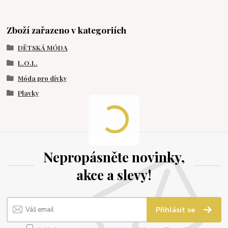
Zboží zařazeno v kategoriích
DĚTSKÁ MÓDA
L.O.L.
Móda pro dívky
Plavky
Nepropásněte novinky,
akce a slevy!
Přihlásit se