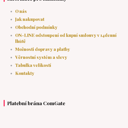
O nás
Jak nakupovat
Obchodní podmínky
ON-LINE odstoupení od kupní smlouvy v 14denní
lhůtě
Možnosti dopravy a platby
Věrnostní systém a slevy
Tabulka velikostí
Kontakty
Platební brána ComGate