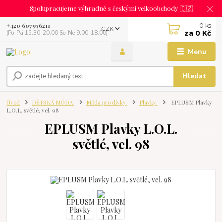
Spolupracujeme výhradně s českými velkoobchody 🇨🇿
0
ks
+420 607976211
CZK
za
0 Kč
(Po-Pá 15:30-20:00 So-Ne 9:00-18:00)
Menu
Hledat
Úvod
DĚTSKÁ MÓDA
Móda pro dívky
Plavky
EPLUSM Plavky
L.O.L. světlé, vel. 98
EPLUSM Plavky L.O.L.
světlé, vel. 98