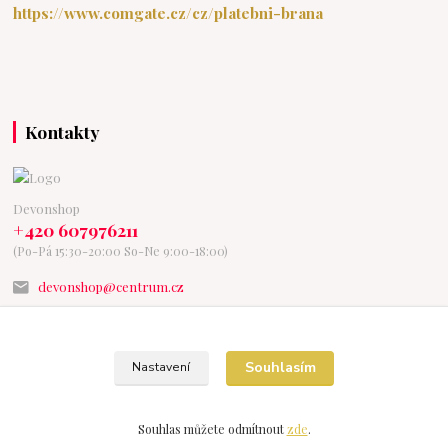
https://www.comgate.cz/cz/platebni-brana
Kontakty
Devonshop
+420 607976211
(Po-Pá 15:30-20:00 So-Ne 9:00-18:00)
devonshop@centrum.cz
Souhlasím
Nastavení
Vytvořeno na
Eshop-rychle.cz
Souhlas můžete odmítnout
zde
.