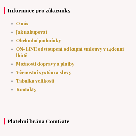
Informace pro zákazníky
O nás
Jak nakupovat
Obchodní podmínky
ON-LINE odstoupení od kupní smlouvy v 14denní
lhůtě
Možnosti dopravy a platby
Věrnostní systém a slevy
Tabulka velikostí
Kontakty
Platební brána ComGate