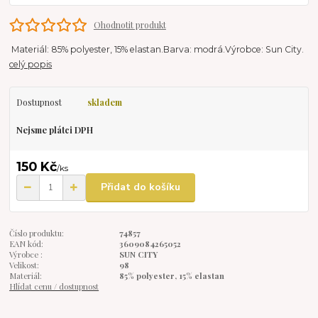
Ohodnotit produkt
Materiál: 85% polyester, 15% elastan.Barva: modrá.Výrobce: Sun City.
celý popis
Dostupnost
skladem
Nejsme plátci DPH
150 Kč
/
ks
Přidat do košíku
Číslo produktu:
74857
EAN kód:
3609084265052
Výrobce :
SUN CITY
Velikost:
98
Materiál:
85% polyester, 15% elastan
Hlídat cenu / dostupnost