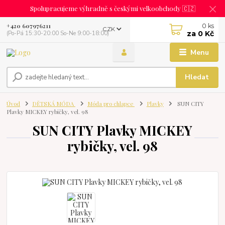
Spolupracujeme výhradně s českými velkoobchody 🇨🇿
0
ks
+420 607976211
CZK
za
0 Kč
(Po-Pá 15:30-20:00 So-Ne 9:00-18:00)
Menu
Hledat
Úvod
DĚTSKÁ MÓDA
Móda pro chlapce
Plavky
SUN CITY
Plavky MICKEY rybičky, vel. 98
SUN CITY Plavky MICKEY
rybičky, vel. 98