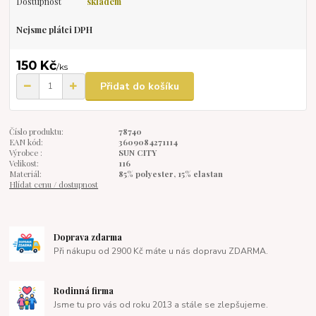
Dostupnost
skladem
Nejsme plátci DPH
150 Kč
/
ks
Přidat do košíku
Číslo produktu:
78740
EAN kód:
3609084271114
Výrobce :
SUN CITY
Velikost:
116
Materiál:
85% polyester, 15% elastan
Hlídat cenu / dostupnost
Doprava zdarma
Při nákupu od 2900 Kč máte u nás dopravu ZDARMA.
Rodinná firma
Jsme tu pro vás od roku 2013 a stále se zlepšujeme.