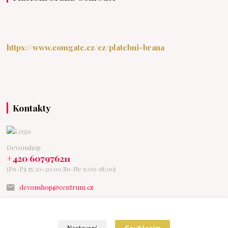
https://www.comgate.cz/cz/platebni-brana
Kontakty
Devonshop
+420 607976211
(Po-Pá 15:30-20:00 So-Ne 9:00-18:00)
devonshop@centrum.cz