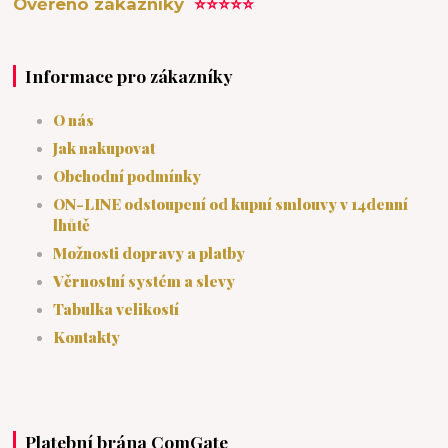
Ověřeno zákazníky
⭐⭐⭐⭐⭐
Informace pro zákazníky
O nás
Jak nakupovat
Obchodní podmínky
ON-LINE odstoupení od kupní smlouvy v 14denní
lhůtě
Možnosti dopravy a platby
Věrnostní systém a slevy
Tabulka velikostí
Kontakty
Platební brána ComGate