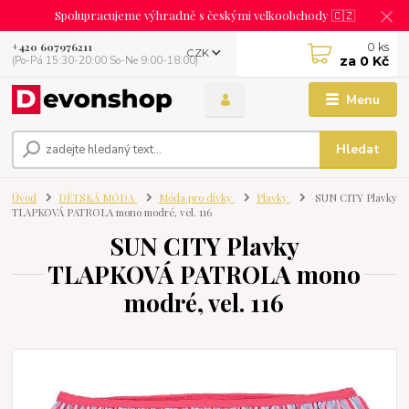
Spolupracujeme výhradně s českými velkoobchody 🇨🇿
0
ks
+420 607976211
CZK
za
0 Kč
(Po-Pá 15:30-20:00 So-Ne 9:00-18:00)
Menu
Hledat
Úvod
DĚTSKÁ MÓDA
Móda pro dívky
Plavky
SUN CITY Plavky
TLAPKOVÁ PATROLA mono modré, vel. 116
SUN CITY Plavky
TLAPKOVÁ PATROLA mono
modré, vel. 116