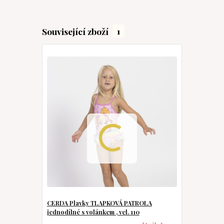
Související zboží
1
CERDA Plavky TLAPKOVÁ PATROLA
jednodílné s volánkem , vel. 110