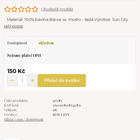
Ohodnotit produkt
Materiál: 100% bavlna.Barva: sv. modro - šedá.Výrobce: Sun City.
celý popis
Dostupnost
skladem
Nejsme plátci DPH
150 Kč
Přidat do košíku
Číslo produktu:
47281
EAN kód:
3609080874289
Velikost:
98
Výrobce:
SUN CITY
Hlídat cenu / dostupnost