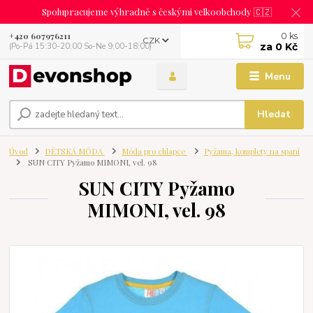
Spolupracujeme výhradně s českými velkoobchody 🇨🇿
0
ks
+420 607976211
CZK
za
0 Kč
(Po-Pá 15:30-20:00 So-Ne 9:00-18:00)
Menu
Hledat
Úvod
DĚTSKÁ MÓDA
Móda pro chlapce
Pyžama, komplety na spaní
SUN CITY Pyžamo MIMONI, vel. 98
SUN CITY Pyžamo
MIMONI, vel. 98