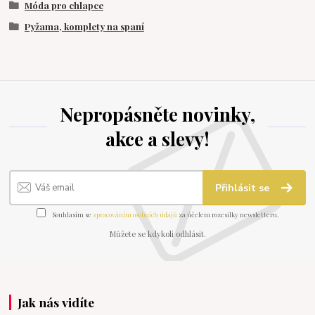
Móda pro chlapce
Pyžama, komplety na spaní
Nepropásněte novinky,
akce a slevy!
Přihlásit se
Souhlasím se
zpracováním osobních údajů
za účelem rozesílky newsletteru.
Můžete se kdykoli odhlásit.
Jak nás vidíte