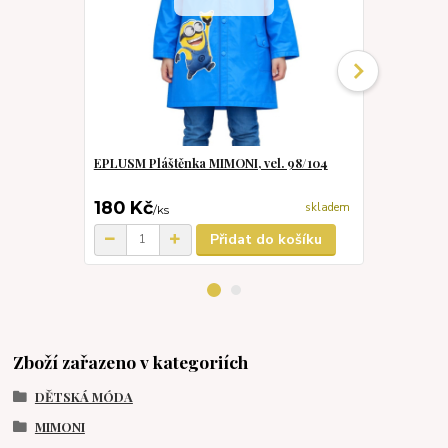
EPLUSM Pláštěnka MIMONI, vel. 98/104
SUN CITY Ba
vel. 25/26
180 Kč
150 Kč
skladem
/
ks
/
ks
Přidat do košíku
Zboží zařazeno v kategoriích
DĚTSKÁ MÓDA
MIMONI