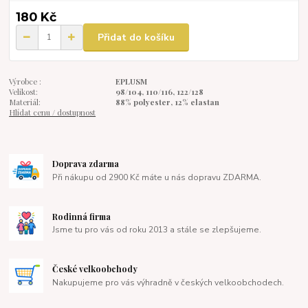
180 Kč
Přidat do košíku
Výrobce :
EPLUSM
Velikost:
98/104, 110/116, 122/128
Materiál:
88% polyester, 12% elastan
Hlídat cenu / dostupnost
Doprava zdarma
Při nákupu od 2900 Kč máte u nás dopravu ZDARMA.
Rodinná firma
Jsme tu pro vás od roku 2013 a stále se zlepšujeme.
České velkoobchody
Nakupujeme pro vás výhradně v českých velkoobchodech.