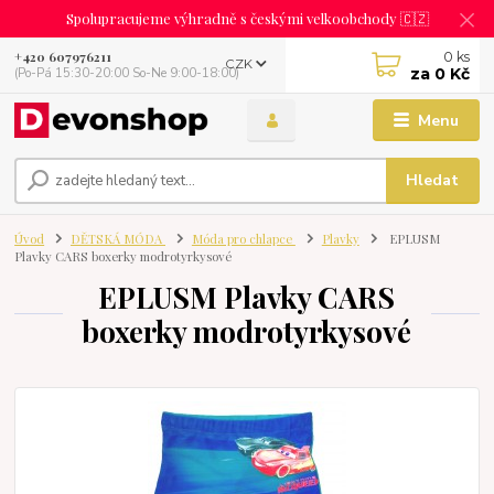
Spolupracujeme výhradně s českými velkoobchody 🇨🇿
0
ks
+420 607976211
CZK
za
0 Kč
(Po-Pá 15:30-20:00 So-Ne 9:00-18:00)
Menu
Hledat
Úvod
DĚTSKÁ MÓDA
Móda pro chlapce
Plavky
EPLUSM
Plavky CARS boxerky modrotyrkysové
EPLUSM Plavky CARS
boxerky modrotyrkysové