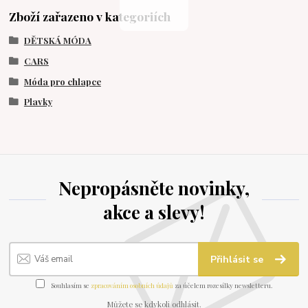
Zboží zařazeno v kategoriích
DĚTSKÁ MÓDA
CARS
Móda pro chlapce
Plavky
Nepropásněte novinky,
akce a slevy!
Přihlásit se
Souhlasím se
zpracováním osobních údajů
za účelem rozesílky newsletteru.
Můžete se kdykoli odhlásit.