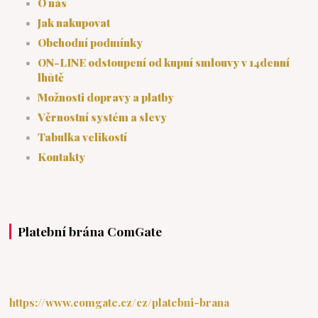
O nás
Jak nakupovat
Obchodní podmínky
ON-LINE odstoupení od kupní smlouvy v 14denní
lhůtě
Možnosti dopravy a platby
Věrnostní systém a slevy
Tabulka velikostí
Kontakty
Platební brána ComGate
https://www.comgate.cz/cz/platebni-brana