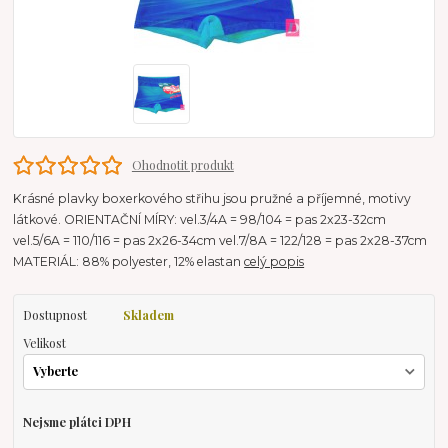
Ohodnotit produkt
Krásné plavky boxerkového střihu jsou pružné a příjemné, motivy
látkové. ORIENTAČNÍ MÍRY: vel.3/4A = 98/104 = pas 2x23-32cm
vel.5/6A = 110/116 = pas 2x26-34cm vel.7/8A = 122/128 = pas 2x28-37cm
MATERIÁL: 88% polyester, 12% elastan
celý popis
Dostupnost
Skladem
Velikost
Nejsme plátci DPH