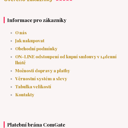
Informace pro zákazníky
O nás
Jak nakupovat
Obchodní podmínky
ON-LINE odstoupení od kupní smlouvy v 14denní
lhůtě
Možnosti dopravy a platby
Věrnostní systém a slevy
Tabulka velikostí
Kontakty
Platební brána ComGate