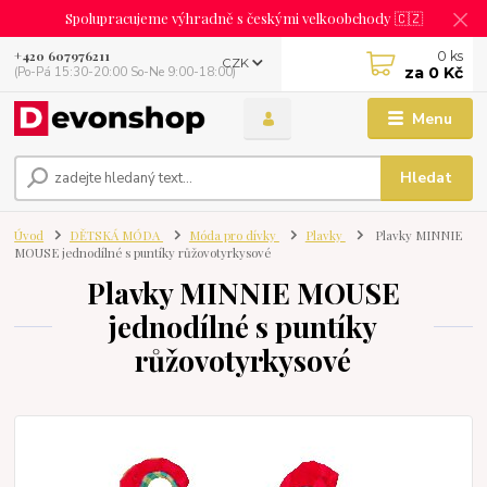
Spolupracujeme výhradně s českými velkoobchody 🇨🇿
0
ks
+420 607976211
CZK
za
0 Kč
(Po-Pá 15:30-20:00 So-Ne 9:00-18:00)
Menu
Hledat
Úvod
DĚTSKÁ MÓDA
Móda pro dívky
Plavky
Plavky MINNIE
MOUSE jednodílné s puntíky růžovotyrkysové
Plavky MINNIE MOUSE
jednodílné s puntíky
růžovotyrkysové