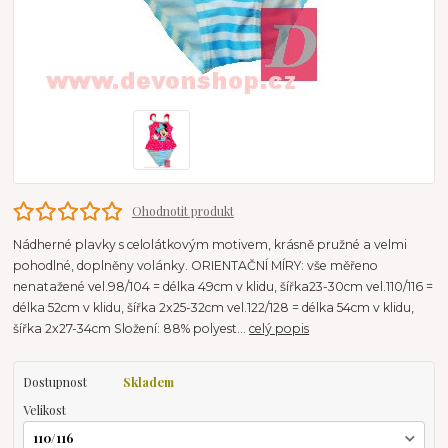
Ohodnotit produkt
Nádherné plavky s celolátkovým motivem, krásně pružné a velmi
pohodlné, doplněny volánky. ORIENTAČNÍ MÍRY: vše měřeno
nenatažené vel.98/104 = délka 49cm v klidu, šířka23-30cm vel.110/116 =
délka 52cm v klidu, šířka 2x25-32cm vel.122/128 = délka 54cm v klidu,
šířka 2x27-34cm Složení: 88% polyest...
celý popis
Dostupnost
Skladem
Velikost