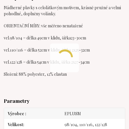
Nádherné plavky s celolátkovým motivem, krásně pružné a velmi
pohodlné, doplněny volánky.
ORIENTAČNÍ MÍRY: vše měřeno nenatažené
vel.98/104 = délka 49cm v klidu, šířka23-30cm
vel.110/116 = délka 52cm v klidu, šířka 2x25-32cm
vel.122/128 = délka 54cm v klidu, šířka 2x27-34cm
Složení: 88% polyester, 12% elastan
Parametry
Výrobce
EPLUSM
Velikost
98/104, 110/116, 122/128