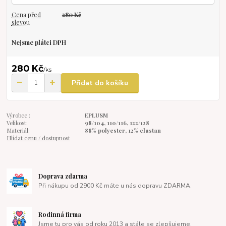
Cena před
280 Kč
slevou
Nejsme plátci DPH
280 Kč
/
ks
Přidat do košíku
Výrobce :
EPLUSM
Velikost:
98/104, 110/116, 122/128
Materiál:
88% polyester, 12% elastan
Hlídat cenu / dostupnost
Doprava zdarma
Při nákupu od 2900 Kč máte u nás dopravu ZDARMA.
Rodinná firma
Jsme tu pro vás od roku 2013 a stále se zlepšujeme.