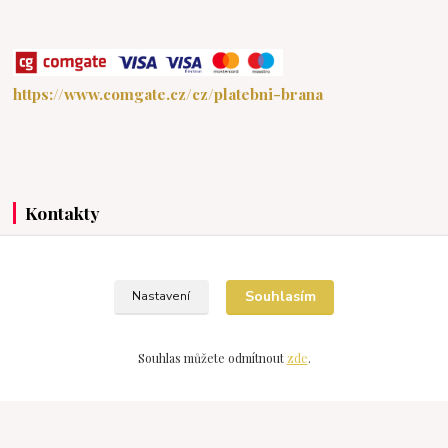
https://www.comgate.cz/cz/platebni-brana
Kontakty
Devonshop
Souhlasím
Nastavení
+420 607976211
(Po-Pá 15:30-20:00 So-Ne 9:00-18:00)
Souhlas můžete odmítnout
zde
.
devonshop@centrum.cz