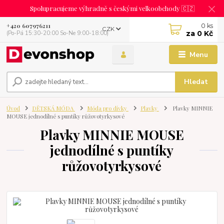
Spolupracujeme výhradně s českými velkoobchody 🇨🇿
0
ks
+420 607976211
CZK
za
0 Kč
(Po-Pá 15:30-20:00 So-Ne 9:00-18:00)
Menu
Hledat
Úvod
DĚTSKÁ MÓDA
Móda pro dívky
Plavky
Plavky MINNIE
MOUSE jednodílné s puntíky růžovotyrkysové
Plavky MINNIE MOUSE
jednodílné s puntíky
růžovotyrkysové