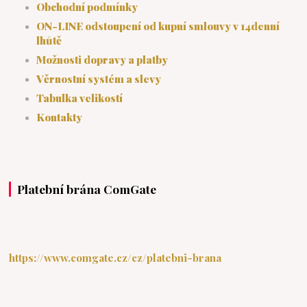
Obchodní podmínky
ON-LINE odstoupení od kupní smlouvy v 14denní
lhůtě
Možnosti dopravy a platby
Věrnostní systém a slevy
Tabulka velikostí
Kontakty
Platební brána ComGate
https://www.comgate.cz/cz/platebni-brana