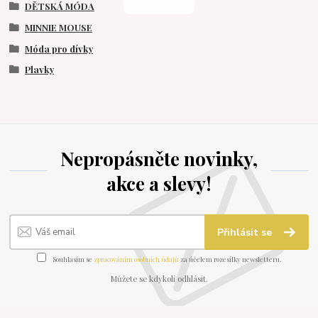
DĚTSKÁ MÓDA
MINNIE MOUSE
Móda pro dívky
Plavky
Nepropásněte novinky,
akce a slevy!
Přihlásit se
Souhlasím se
zpracováním osobních údajů
za účelem rozesílky newsletteru.
Můžete se kdykoli odhlásit.