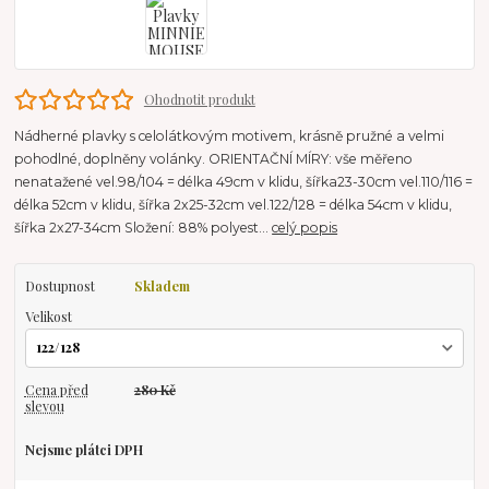
Ohodnotit produkt
Nádherné plavky s celolátkovým motivem, krásně pružné a velmi
pohodlné, doplněny volánky. ORIENTAČNÍ MÍRY: vše měřeno
nenatažené vel.98/104 = délka 49cm v klidu, šířka23-30cm vel.110/116 =
délka 52cm v klidu, šířka 2x25-32cm vel.122/128 = délka 54cm v klidu,
šířka 2x27-34cm Složení: 88% polyest...
celý popis
Dostupnost
Skladem
Velikost
Cena před
280 Kč
slevou
Nejsme plátci DPH