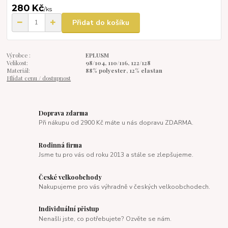
280 Kč
/
ks
Přidat do košíku
Výrobce :
EPLUSM
Velikost:
98/104, 110/116, 122/128
Materiál:
88% polyester, 12% elastan
Hlídat cenu / dostupnost
Doprava zdarma
Při nákupu od 2900 Kč máte u nás dopravu ZDARMA.
Rodinná firma
Jsme tu pro vás od roku 2013 a stále se zlepšujeme.
České velkoobchody
Nakupujeme pro vás výhradně v českých velkoobchodech.
Individuální přistup
Nenašli jste, co potřebujete? Ozvěte se nám.