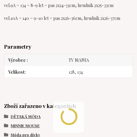
vel.9A = 134 = 8-9 let = pas 2x24-33cm, hrudník 2x25-33cm
vel.10A = 140 = 9-10 let = pas 2x26-36cm, hrudník 2x26-37cm
Parametry
Výrobce
TV MANIA
Velikost
128, 134
Zboží zařazeno v kategoriích
DĚTSKÁ MÓDA
MINNIE MOUSE
Móda pro dívky