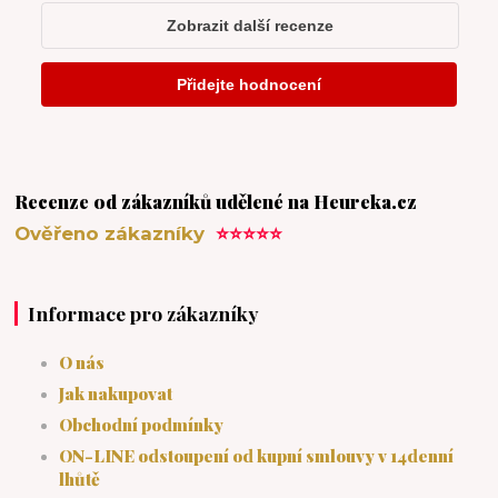
Recenze od zákazníků udělené na Heureka.cz
Ověřeno zákazníky
⭐⭐⭐⭐⭐
Informace pro zákazníky
O nás
Jak nakupovat
Obchodní podmínky
ON-LINE odstoupení od kupní smlouvy v 14denní
lhůtě