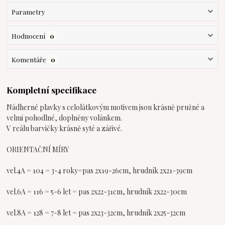
Parametry
Hodnocení
0
Komentáře
0
Kompletní specifikace
Nádherné plavky s celolátkovým motivem jsou krásně pružné a
velmi pohodlné, doplněny volánkem.
V reálu barvičky krásně syté a zářivé.
ORIENTAČNÍ MÍRY
vel.4A = 104 = 3-4 roky=pas 2x19-26cm, hrudník 2x21-39cm
vel.6A = 116 = 5-6 let = pas 2x22-31cm, hrudník 2x22-30cm
vel.8A = 128 = 7-8 let = pas 2x23-32cm, hrudník 2x25-32cm