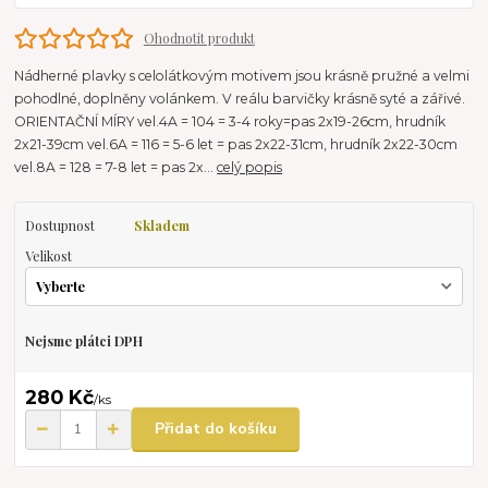
Ohodnotit produkt
Nádherné plavky s celolátkovým motivem jsou krásně pružné a velmi
pohodlné, doplněny volánkem. V reálu barvičky krásně syté a zářivé.
ORIENTAČNÍ MÍRY vel.4A = 104 = 3-4 roky=pas 2x19-26cm, hrudník
2x21-39cm vel.6A = 116 = 5-6 let = pas 2x22-31cm, hrudník 2x22-30cm
vel.8A = 128 = 7-8 let = pas 2x...
celý popis
Dostupnost
Skladem
Velikost
Nejsme plátci DPH
280 Kč
/
ks
Přidat do košíku