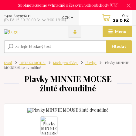
Spolupracujeme výhradně s českými velkoobchody 🇨🇿
0
ks
+420 607976211
CZK
za
0 Kč
(Po-Pá 15:30-20:00 So-Ne 9:00-18:00)
Menu
Hledat
Úvod
DĚTSKÁ MÓDA
Móda pro dívky
Plavky
Plavky MINNIE
MOUSE žluté dvoudílné
Plavky MINNIE MOUSE
žluté dvoudílné