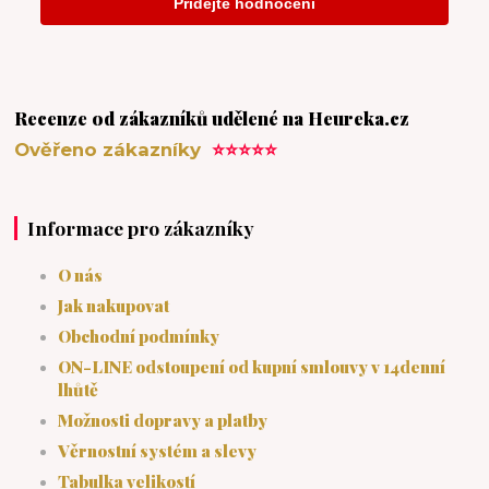
Recenze od zákazníků udělené na Heureka.cz
Ověřeno zákazníky
⭐⭐⭐⭐⭐
Informace pro zákazníky
O nás
Jak nakupovat
Obchodní podmínky
ON-LINE odstoupení od kupní smlouvy v 14denní
lhůtě
Možnosti dopravy a platby
Věrnostní systém a slevy
Tabulka velikostí