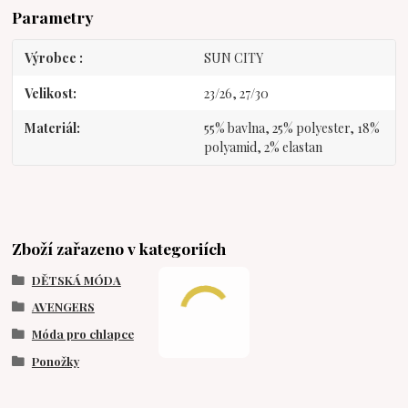
Parametry
Výrobce
SUN CITY
Velikost
23/26, 27/30
Materiál
55% bavlna, 25% polyester, 18%
polyamid, 2% elastan
Zboží zařazeno v kategoriích
DĚTSKÁ MÓDA
AVENGERS
Móda pro chlapce
Ponožky