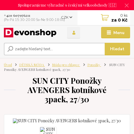
Spolupracujeme výhradně s českými velkoobchody 🇨🇿
0
ks
+420 607976211
CZK
za
0 Kč
(Po-Pá 15:30-20:00 So-Ne 9:00-18:00)
Menu
Hledat
Úvod
DĚTSKÁ MÓDA
Móda pro chlapce
Ponožky
SUN CITY
Ponožky AVENGERS kotníkové 3pack, 27/30
SUN CITY Ponožky
AVENGERS kotníkové
3pack, 27/30