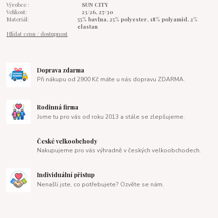
Výrobce :
SUN CITY
Velikost:
23/26, 27/30
Materiál:
55% bavlna, 25% polyester, 18% polyamid, 2%
elastan
Hlídat cenu / dostupnost
Doprava zdarma
Při nákupu od 2900 Kč máte u nás dopravu ZDARMA.
Rodinná firma
Jsme tu pro vás od roku 2013 a stále se zlepšujeme.
České velkoobchody
Nakupujeme pro vás výhradně v českých velkoobchodech.
Individuální přistup
Nenašli jste, co potřebujete? Ozvěte se nám.