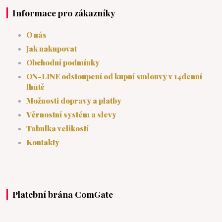
Informace pro zákazníky
O nás
Jak nakupovat
Obchodní podmínky
ON-LINE odstoupení od kupní smlouvy v 14denní
lhůtě
Možnosti dopravy a platby
Věrnostní systém a slevy
Tabulka velikostí
Kontakty
Platební brána ComGate