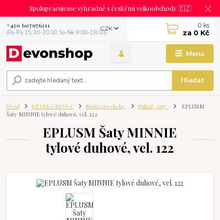
Spolupracujeme výhradně s českými velkoobchody 🇨🇿
0
ks
+420 607976211
CZK
za
0 Kč
(Po-Pá 15:30-20:00 So-Ne 9:00-18:00)
Menu
Hledat
Úvod
DĚTSKÁ MÓDA
Móda pro dívky
Sukně, šaty
EPLUSM
Šaty MINNIE tylové duhové, vel. 122
EPLUSM Šaty MINNIE
tylové duhové, vel. 122