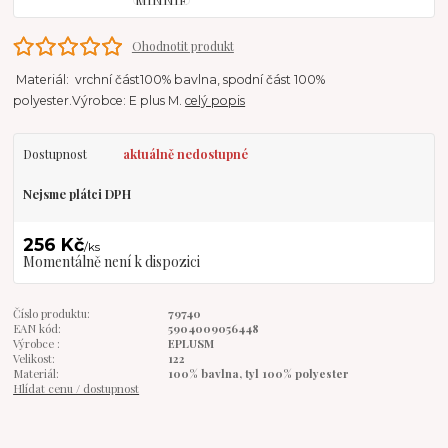
Ohodnotit produkt
Materiál: vrchní část100% bavlna, spodní část 100%
polyester.Výrobce: E plus M.
celý popis
Dostupnost
aktuálně nedostupné
Nejsme plátci DPH
256 Kč
/
ks
Momentálně není k dispozici
Číslo produktu:
79740
EAN kód:
5904009056448
Výrobce :
EPLUSM
Velikost:
122
Materiál:
100% bavlna, tyl 100% polyester
Hlídat cenu / dostupnost