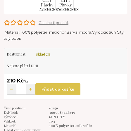
Ohodnotit produkt
Materiál: 100% polyester, mikrofíbr.Barva: modrá.Výrobce: Sun City.
celý popis
Dostupnost
skladem
Nejsme plátci DPH
210 Kč
/
ks
Přidat do košíku
Číslo produktu:
62159
EAN kód:
3609083446339
Výrobce :
SUN CITY
Velikost:
104
Materiál:
100% polyester, mikrofíbr
Hlídat cenu / dostupnost