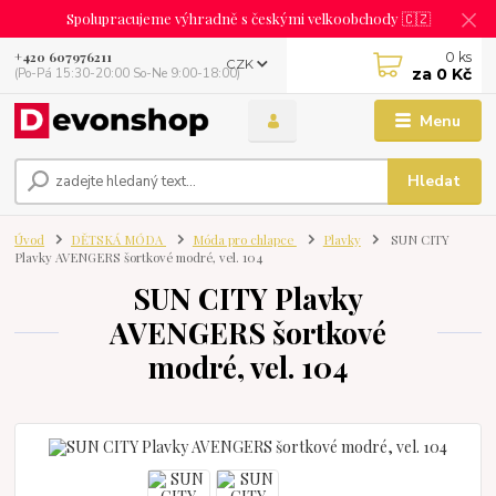
Spolupracujeme výhradně s českými velkoobchody 🇨🇿
0
ks
+420 607976211
CZK
za
0 Kč
(Po-Pá 15:30-20:00 So-Ne 9:00-18:00)
Menu
Hledat
Úvod
DĚTSKÁ MÓDA
Móda pro chlapce
Plavky
SUN CITY
Plavky AVENGERS šortkové modré, vel. 104
SUN CITY Plavky
AVENGERS šortkové
modré, vel. 104