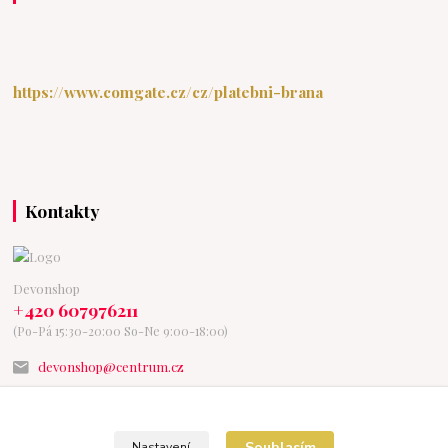
https://www.comgate.cz/cz/platebni-brana
Kontakty
Devonshop
+420 607976211
(Po-Pá 15:30-20:00 So-Ne 9:00-18:00)
devonshop@centrum.cz
Souhlasím
Nastavení