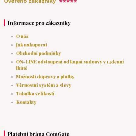
Ověřeno zákazníky
⭐⭐⭐⭐⭐
Informace pro zákazníky
O nás
Jak nakupovat
Obchodní podmínky
ON-LINE odstoupení od kupní smlouvy v 14denní
lhůtě
Možnosti dopravy a platby
Věrnostní systém a slevy
Tabulka velikostí
Kontakty
Platební brána ComGate