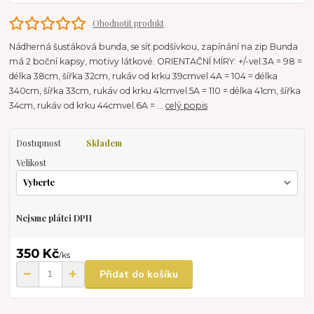
Ohodnotit produkt
Nádherná šusťáková bunda, se síť.podšívkou, zapínání na zip Bunda
má 2 boční kapsy, motivy látkové. ORIENTAČNÍ MÍRY: +/-vel.3A = 98 =
délka 38cm, šířka 32cm, rukáv od krku 39cmvel.4A = 104 = délka
340cm, šířka 33cm, rukáv od krku 41cmvel.5A = 110 = délka 41cm, šířka
34cm, rukáv od krku 44cmvel.6A = ...
celý popis
Dostupnost
Skladem
Velikost
Nejsme plátci DPH
350 Kč
/
ks
Přidat do košíku