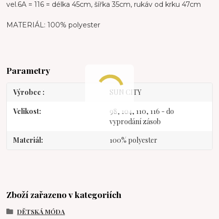
vel.6A = 116 = délka 45cm, šířka 35cm, rukáv od krku 47cm
MATERIÁL: 100% polyester
Parametry
Výrobce
SUN CITY
Velikost
98, 104, 110, 116 - do
vyprodání zásob
Materiál
100% polyester
Zboží zařazeno v kategoriích
DĚTSKÁ MÓDA