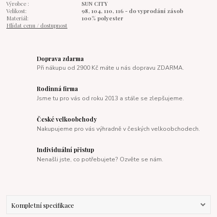
Výrobce :
SUN CITY
Velikost:
98, 104, 110, 116 - do vyprodání zásob
Materiál:
100% polyester
Hlídat cenu / dostupnost
Doprava zdarma
Při nákupu od 2900 Kč máte u nás dopravu ZDARMA.
Rodinná firma
Jsme tu pro vás od roku 2013 a stále se zlepšujeme.
České velkoobchody
Nakupujeme pro vás výhradně v českých velkoobchodech.
Individuální přistup
Nenašli jste, co potřebujete? Ozvěte se nám.
Kompletní specifikace