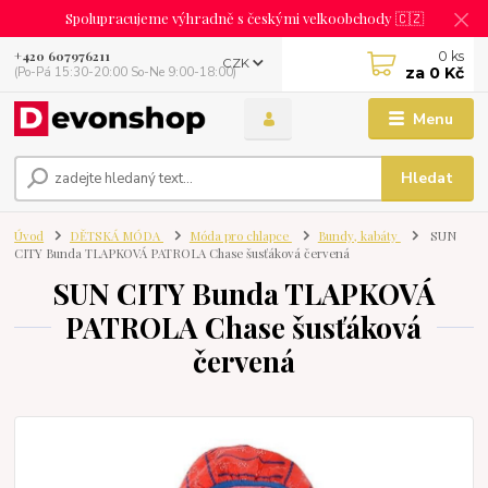
Spolupracujeme výhradně s českými velkoobchody 🇨🇿
0
ks
+420 607976211
CZK
za
0 Kč
(Po-Pá 15:30-20:00 So-Ne 9:00-18:00)
Menu
Hledat
Úvod
DĚTSKÁ MÓDA
Móda pro chlapce
Bundy, kabáty
SUN
CITY Bunda TLAPKOVÁ PATROLA Chase šusťáková červená
SUN CITY Bunda TLAPKOVÁ
PATROLA Chase šusťáková
červená