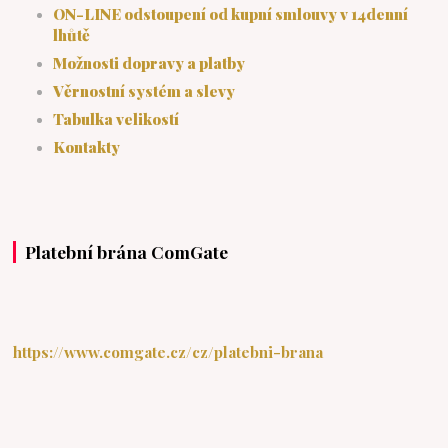
ON-LINE odstoupení od kupní smlouvy v 14denní
lhůtě
Možnosti dopravy a platby
Věrnostní systém a slevy
Tabulka velikostí
Kontakty
Platební brána ComGate
https://www.comgate.cz/cz/platebni-brana