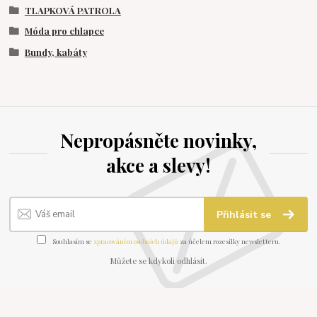
TLAPKOVÁ PATROLA
Móda pro chlapce
Bundy, kabáty
Nepropásněte novinky,
akce a slevy!
Přihlásit se
Souhlasím se
zpracováním osobních údajů
za účelem rozesílky newsletteru.
Můžete se kdykoli odhlásit.