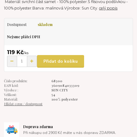
Materiál: svrchní část samet - 100% polyester.S flísovou podšívkou -
100% polyester.Barva: malinová.Výrobce: Sun City.
celý popis
Dostupnost
skladem
Nejsme plátci DPH
119 Kč
/
ks
Přidat do košíku
Číslo produktu:
68300
EAN kód:
3609084033309
Výrobce :
SUN CITY
Velikost:
54
Materiál:
100% polyester
Hlídat cenu / dostupnost
Doprava zdarma
Při nákupu od 2900 Kč máte u nás dopravu ZDARMA.