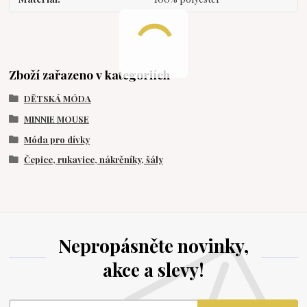
Zboží zařazeno v kategoriích
DĚTSKÁ MÓDA
MINNIE MOUSE
Móda pro dívky
Čepice, rukavice, nákrčníky, šály
Nepropásněte novinky,
akce a slevy!