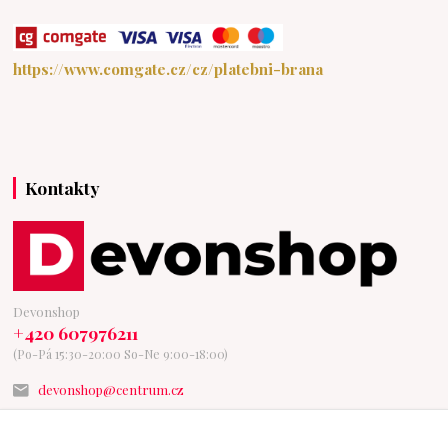
https://www.comgate.cz/cz/platebni-brana
Kontakty
Devonshop
+420 607976211
(Po-Pá 15:30-20:00 So-Ne 9:00-18:00)
devonshop@centrum.cz