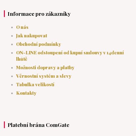
Informace pro zákazníky
O nás
Jak nakupovat
Obchodní podmínky
ON-LINE odstoupení od kupní smlouvy v 14denní
lhůtě
Možnosti dopravy a platby
Věrnostní systém a slevy
Tabulka velikostí
Kontakty
Platební brána ComGate