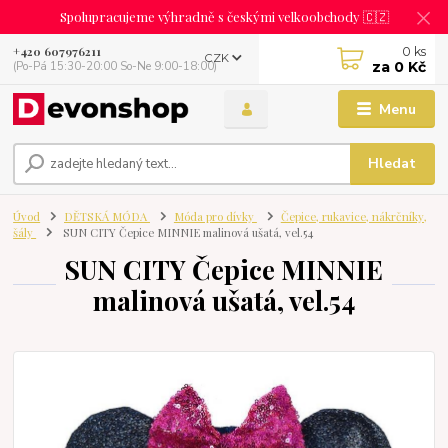
Spolupracujeme výhradně s českými velkoobchody 🇨🇿
0
ks
+420 607976211
CZK
za
0 Kč
(Po-Pá 15:30-20:00 So-Ne 9:00-18:00)
Menu
Hledat
Úvod
DĚTSKÁ MÓDA
Móda pro dívky
Čepice, rukavice, nákrčníky,
šály
SUN CITY Čepice MINNIE malinová ušatá, vel.54
SUN CITY Čepice MINNIE
malinová ušatá, vel.54