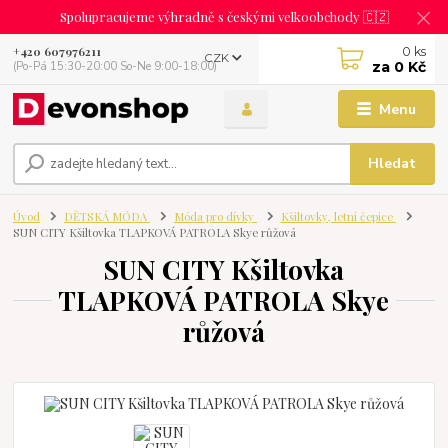
Spolupracujeme výhradně s českými velkoobchody 🇨🇿
0
ks
+420 607976211
CZK
za
0 Kč
(Po-Pá 15:30-20:00 So-Ne 9:00-18:00)
Menu
Hledat
Úvod
DĚTSKÁ MÓDA
Móda pro dívky
Kšiltovky, letní čepice
SUN CITY Kšiltovka TLAPKOVÁ PATROLA Skye růžová
SUN CITY Kšiltovka
TLAPKOVÁ PATROLA Skye
růžová