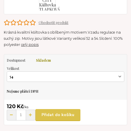
Ohodnotit produkt
Krásná kvalitní kšiltovka s oblíbeným motivem.Vzadu regulace na
suchý zip. Motivy jsou látkové.Varianty velikosí 52 a 54.Složení: 100%
polyester
celý popis
Dostupnost
Skladem
Velikost
Nejsme plátci DPH
120 Kč
/
ks
Přidat do košíku