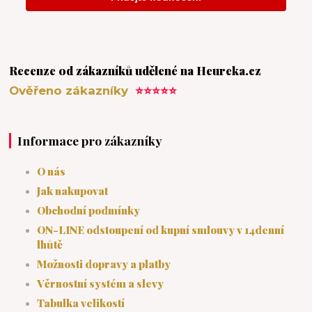
Recenze od zákazníků udělené na Heureka.cz
Ověřeno zákazníky
⭐⭐⭐⭐⭐
Informace pro zákazníky
O nás
Jak nakupovat
Obchodní podmínky
ON-LINE odstoupení od kupní smlouvy v 14denní
lhůtě
Možnosti dopravy a platby
Věrnostní systém a slevy
Tabulka velikostí