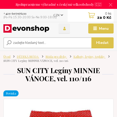
Spolupracujeme výhradně s českými velkoobchody 🇨🇿
0
ks
+420 607976211
CZK
za
0 Kč
(Po-Pá 15:30-20:00 So-Ne 9:00-18:00)
Menu
Hledat
Úvod
DĚTSKÁ MÓDA
Móda pro dívky
Kalhoty, legíny, tepláky
SUN CITY Legíny MINNIE VÁNOCE, vel. 110/116
SUN CITY Legíny MINNIE
VÁNOCE, vel. 110/116
Novinka