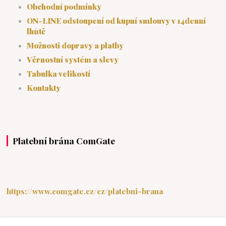
Obchodní podmínky
ON-LINE odstoupení od kupní smlouvy v 14denní
lhůtě
Možnosti dopravy a platby
Věrnostní systém a slevy
Tabulka velikostí
Kontakty
Platební brána ComGate
https://www.comgate.cz/cz/platebni-brana