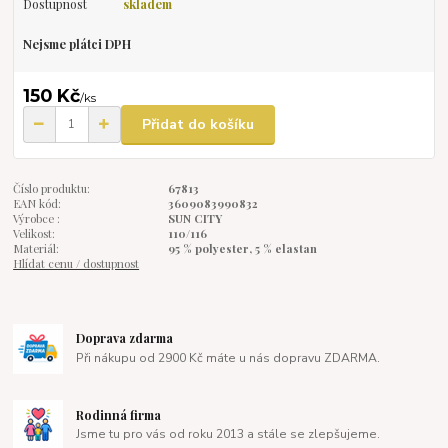
Dostupnost
skladem
Nejsme plátci DPH
150 Kč
/
ks
Přidat do košíku
Číslo produktu:
67813
EAN kód:
3609083990832
Výrobce :
SUN CITY
Velikost:
110/116
Materiál:
95 % polyester, 5 % elastan
Hlídat cenu / dostupnost
Doprava zdarma
Při nákupu od 2900 Kč máte u nás dopravu ZDARMA.
Rodinná firma
Jsme tu pro vás od roku 2013 a stále se zlepšujeme.