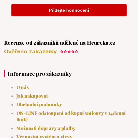
Recenze od zákazníků udělené na Heureka.cz
Ověřeno zákazníky
⭐⭐⭐⭐⭐
Informace pro zákazníky
O nás
Jak nakupovat
Obchodní podmínky
ON-LINE odstoupení od kupní smlouvy v 14denní
lhůtě
Možnosti dopravy a platby
Věrnostní systém a slevy