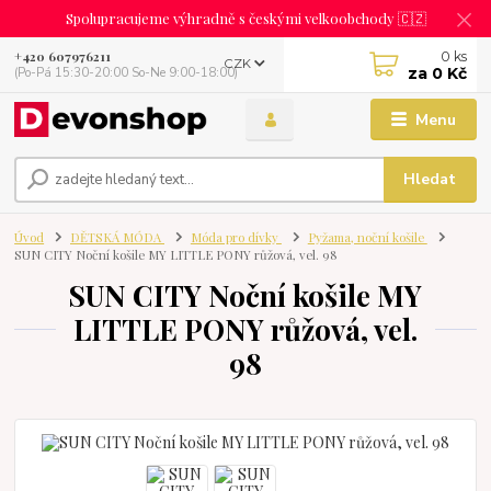
Spolupracujeme výhradně s českými velkoobchody 🇨🇿
0
ks
+420 607976211
CZK
za
0 Kč
(Po-Pá 15:30-20:00 So-Ne 9:00-18:00)
Menu
Hledat
Úvod
DĚTSKÁ MÓDA
Móda pro dívky
Pyžama, noční košile
SUN CITY Noční košile MY LITTLE PONY růžová, vel. 98
SUN CITY Noční košile MY
LITTLE PONY růžová, vel.
98