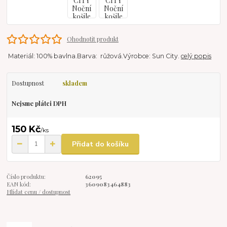
Ohodnotit produkt
Materiál: 100% bavlna.Barva: růžová.Výrobce: Sun City.
celý popis
Dostupnost
skladem
Nejsme plátci DPH
150 Kč
/
ks
Přidat do košíku
Číslo produktu:
62095
EAN kód:
3609083464883
Hlídat cenu / dostupnost