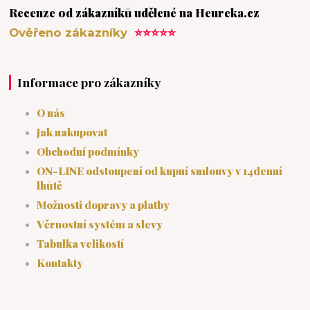
Recenze od zákazníků udělené na Heureka.cz
Ověřeno zákazníky
⭐⭐⭐⭐⭐
Informace pro zákazníky
O nás
Jak nakupovat
Obchodní podmínky
ON-LINE odstoupení od kupní smlouvy v 14denní
lhůtě
Možnosti dopravy a platby
Věrnostní systém a slevy
Tabulka velikostí
Kontakty