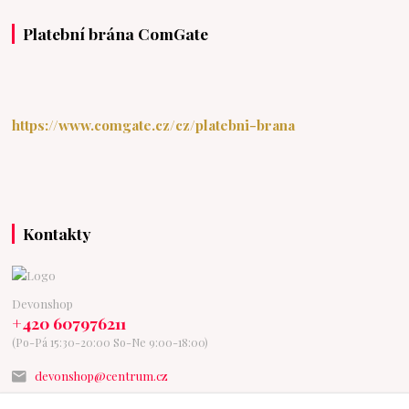
Platební brána ComGate
https://www.comgate.cz/cz/platebni-brana
Kontakty
Devonshop
+420 607976211
(Po-Pá 15:30-20:00 So-Ne 9:00-18:00)
devonshop@centrum.cz