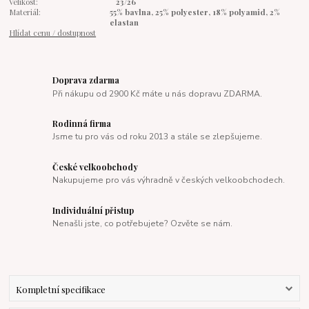
Velikost:
23/26
Materiál:
55% bavlna, 25% polyester, 18% polyamid, 2%
elastan
Hlídat cenu / dostupnost
Doprava zdarma
Při nákupu od 2900 Kč máte u nás dopravu ZDARMA.
Rodinná firma
Jsme tu pro vás od roku 2013 a stále se zlepšujeme.
České velkoobchody
Nakupujeme pro vás výhradně v českých velkoobchodech.
Individuální přistup
Nenašli jste, co potřebujete? Ozvěte se nám.
Kompletní specifikace