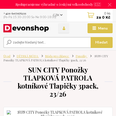
Spolupracujeme výhradně s českými velkoobchody 🇨🇿
0
ks
+420 607976211
CZK
za
0 Kč
(Po-Pá 15:30-20:00 So-Ne 9:00-18:00)
Menu
Hledat
Úvod
DĚTSKÁ MÓDA
Móda pro chlapce
Ponožky
SUN CITY
Ponožky TLAPKOVÁ PATROLA kotníkové Tlapičky 3pack, 23/26
SUN CITY Ponožky
TLAPKOVÁ PATROLA
kotníkové Tlapičky 3pack,
23/26