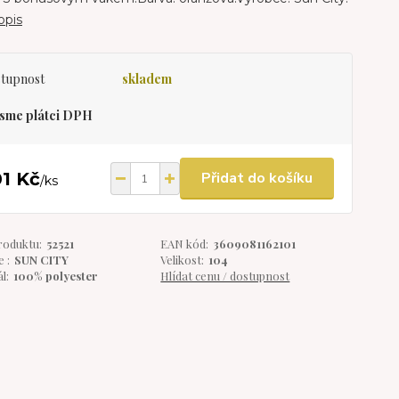
opis
tupnost
skladem
sme plátci DPH
1 Kč
Přidat do košíku
/
ks
roduktu:
52521
EAN kód:
3609081162101
 :
SUN CITY
Velikost:
104
l:
100% polyester
Hlídat cenu / dostupnost