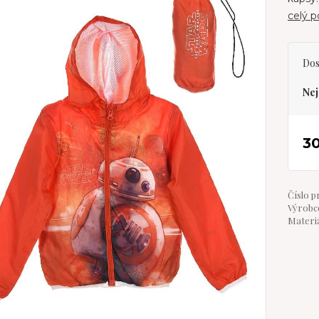
celý p
Dos
Nej
30
Číslo p
Výrobce
Materiá