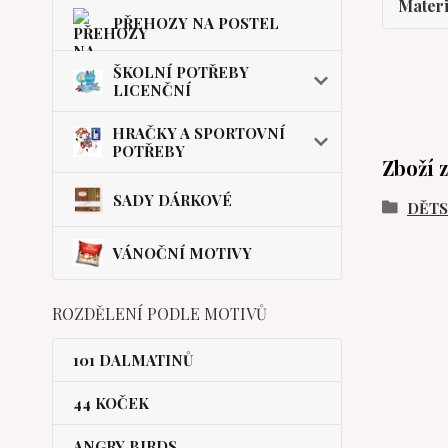
Materi
PŘEHOZY NA POSTEL
ŠKOLNÍ POTŘEBY
LICENČNÍ
HRAČKY A SPORTOVNÍ
POTŘEBY
Zboží 
SADY DÁRKOVÉ
DĚT
VÁNOČNÍ MOTIVY
ROZDĚLENÍ PODLE MOTIVŮ
101 DALMATINŮ
44 KOČEK
ANGRY BIRDS