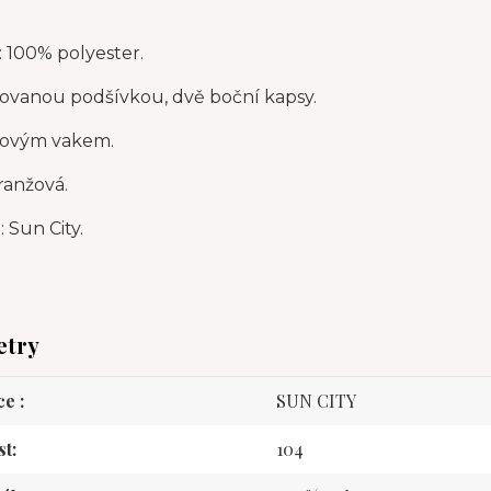
: 100% polyester.
rovanou podšívkou, dvě boční kapsy.
sovým vakem.
ranžová.
 Sun City.
etry
ce
SUN CITY
st
104