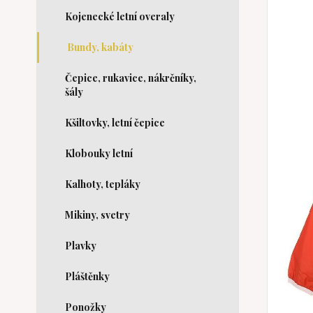
Kojenecké letní overaly
Bundy, kabáty
Čepice, rukavice, nákrčníky,
šály
Kšiltovky, letní čepice
Klobouky letní
Kalhoty, tepláky
Mikiny, svetry
Plavky
Pláštěnky
Ponožky