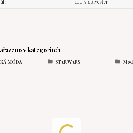
ál
100% polyester
zařazeno v kategoriích
SKÁ MÓDA
STAR WARS
Móda