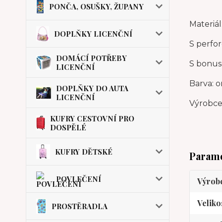
PONČA, OSUŠKY, ŽUPANY
Materiál
DOPLŇKY LICENČNÍ
S perfo
DOMÁCÍ POTŘEBY
S bonu
LICENČNÍ
Barva: o
DOPLŇKY DO AUTA
LICENČNÍ
Výrobce:
KUFRY CESTOVNÍ PRO
DOSPĚLÉ
KUFRY DĚTSKÉ
Param
POVLEČENÍ
Výrob
Veliko
PROSTĚRADLA