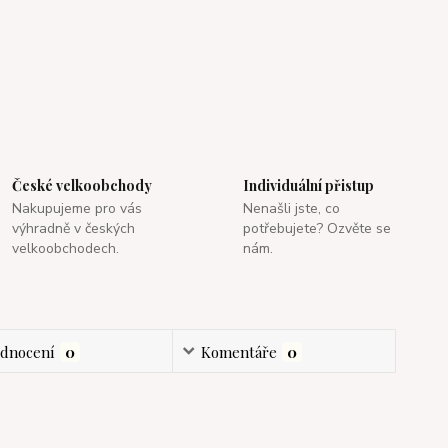
České velkoobchody
Individuální přistup
Nakupujeme pro vás
Nenašli jste, co
výhradně v českých
potřebujete? Ozvěte se
velkoobchodech.
nám.
dnocení
0
Komentáře
0