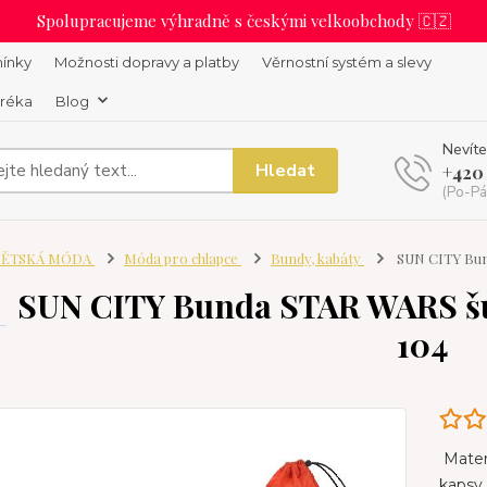
Spolupracujeme výhradně s českými velkoobchody 🇨🇿
ínky
Možnosti dopravy a platby
Věrnostní systém a slevy
uréka
Blog
Nevíte
Hledat
+420
(Po-Pá
ĚTSKÁ MÓDA
Móda pro chlapce
Bundy, kabáty
SUN CITY Bund
SUN CITY Bunda STAR WARS šus
104
Materi
kapsy