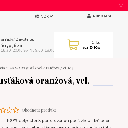
Přihlášení
CZK
 si rady? Zavolejte.
0
ks
 607976211
za
0 Kč
 15:30-20:00 So-Ne 9:00-18:00)
a STAR WARS šusťáková oranžová, vel. 104
ťáková oranžová, vel.
Ohodnotit produkt
ál: 100% polyester.S perforovanou podšívkou, dvě boční
. S bonusovým vakem.Barva: oranžová.Výrobce: Sun City.