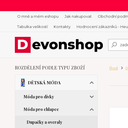
O mně a mém eshopu
Jak nakupovat
Obchodní podm
Tabulka velikostí
Kontakty
Hodnocení zákazníků - He
ROZDĚLENÍ PODLE TYPU ZBOŽÍ
Úvod
D
DĚTSKÁ MÓDA
Móda pro dívky
Móda pro chlapce
Dupačky a overaly