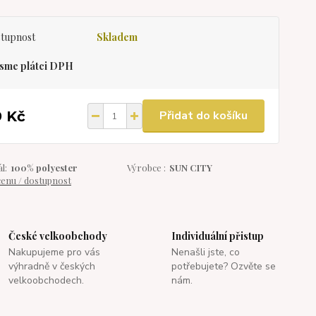
tupnost
Skladem
sme plátci DPH
9 Kč
Přidat do košíku
l:
100% polyester
Výrobce :
SUN CITY
cenu / dostupnost
České velkoobchody
Individuální přistup
Nakupujeme pro vás
Nenašli jste, co
výhradně v českých
potřebujete? Ozvěte se
velkoobchodech.
nám.