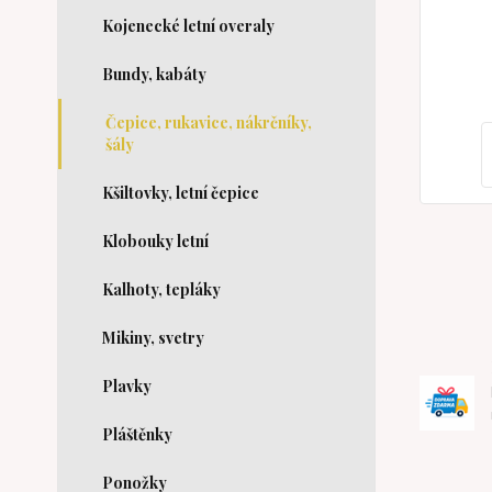
Kojenecké letní overaly
Bundy, kabáty
Čepice, rukavice, nákrčníky,
šály
Kšiltovky, letní čepice
Klobouky letní
Kalhoty, tepláky
Mikiny, svetry
Plavky
Pláštěnky
Ponožky