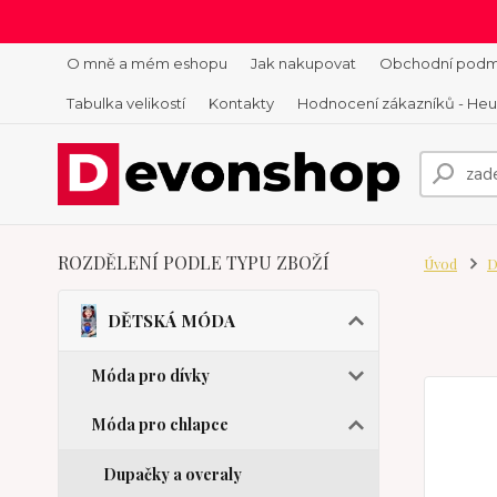
O mně a mém eshopu
Jak nakupovat
Obchodní podm
Tabulka velikostí
Kontakty
Hodnocení zákazníků - He
ROZDĚLENÍ PODLE TYPU ZBOŽÍ
Úvod
D
DĚTSKÁ MÓDA
Móda pro dívky
Móda pro chlapce
Dupačky a overaly