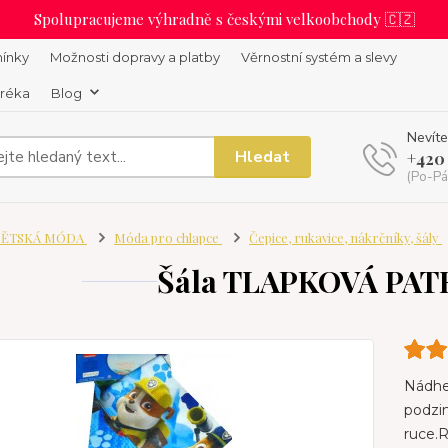
Spolupracujeme výhradně s českými velkoobchody 🇨🇿
ínky
Možnosti dopravy a platby
Věrnostní systém a slevy
uréka
Blog
Nevíte
Hledat
+420
(Po-Pá
ĚTSKÁ MÓDA
Móda pro chlapce
Čepice, rukavice, nákrčníky, šály
Šála TLAPKOVÁ PA
Nádher
podzim
ruce.