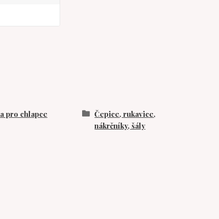
 pro chlapce
Čepice, rukavice,
nákrčníky, šály