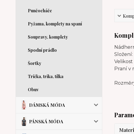
Punčocháče
Kompl
Pyžama, komplety na spaní
Komple
Soupravy, komplety
Nádhern
Spodní prádlo
Složení:
Velikost
Šortky
Praní v 
Trička, trika, tílka
Rozměry
Obuv
DÁMSKÁ MÓDA
Param
PÁNSKÁ MÓDA
Materi