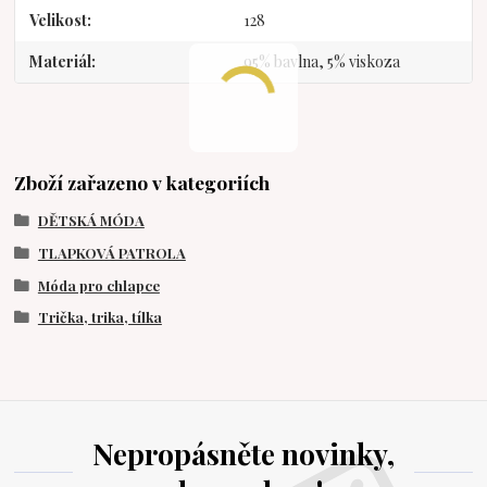
Velikost
128
Materiál
95% bavlna, 5% viskoza
Zboží zařazeno v kategoriích
DĚTSKÁ MÓDA
TLAPKOVÁ PATROLA
Móda pro chlapce
Trička, trika, tílka
Nepropásněte novinky,