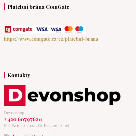
Platební brána ComGate
https://www.comgate.cz/cz/platebni-brana
Kontakty
Devonshop
+420 607976211
(Po-Pá 15:30-20:00 So-Ne 9:00-18:00)