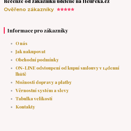
Recenze od zákazníků udělené na Heureka.cz
Ověřeno zákazníky
⭐⭐⭐⭐⭐
Informace pro zákazníky
O nás
Jak nakupovat
Obchodní podmínky
ON-LINE odstoupení od kupní smlouvy v 14denní
lhůtě
Možnosti dopravy a platby
Věrnostní systém a slevy
Tabulka velikostí
Kontakty