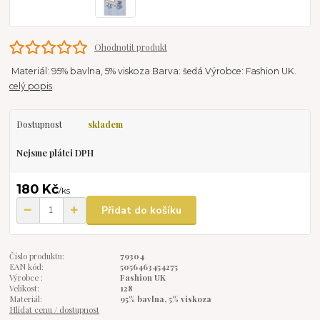
Ohodnotit produkt
Materiál: 95% bavlna, 5% viskoza.Barva: šedá.Výrobce: Fashion UK.
celý popis
Dostupnost
skladem
Nejsme plátci DPH
180 Kč
/
ks
Přidat do košíku
Číslo produktu:
79304
EAN kód:
5056463454275
Výrobce :
Fashion UK
Velikost:
128
Materiál:
95% bavlna, 5% viskoza
Hlídat cenu / dostupnost