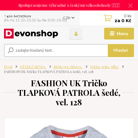
Spolupracujeme výhradně s českými velkoobchody 🇨🇿
0
ks
+420 607976211
CZK
za
0 Kč
(Po-Pá 15:30-20:00 So-Ne 9:00-18:00)
Menu
Hledat
Úvod
DĚTSKÁ MÓDA
Móda pro chlapce
Trička, trika, tílka
FASHION UK Tričko TLAPKOVÁ PATROLA šedé, vel. 128
FASHION UK Tričko
TLAPKOVÁ PATROLA šedé,
vel. 128