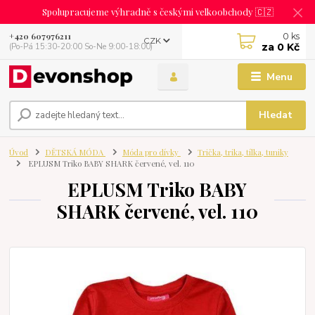
Spolupracujeme výhradně s českými velkoobchody 🇨🇿
0
ks
+420 607976211
CZK
za
0 Kč
(Po-Pá 15:30-20:00 So-Ne 9:00-18:00)
Menu
Hledat
Úvod
DĚTSKÁ MÓDA
Móda pro dívky
Trička, trika, tílka, tuniky
EPLUSM Triko BABY SHARK červené, vel. 110
EPLUSM Triko BABY
SHARK červené, vel. 110