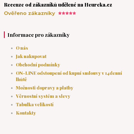
Recenze od zákazníků udělené na Heureka.cz
Ověřeno zákazníky
⭐⭐⭐⭐⭐
Informace pro zákazníky
O nás
Jak nakupovat
Obchodní podmínky
ON-LINE odstoupení od kupní smlouvy v 14denní
lhůtě
Možnosti dopravy a platby
Věrnostní systém a slevy
Tabulka velikostí
Kontakty