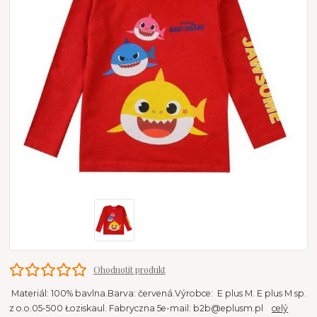
Ohodnotit produkt
Materiál: 100% bavlna.Barva: červená.Výrobce: E plus M. E plus M sp.
z o.o.05-500 Łoziskaul. Fabryczna 5e-mail: b2b@eplusm.pl
celý