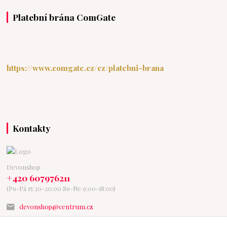
Platební brána ComGate
https://www.comgate.cz/cz/platebni-brana
Kontakty
Devonshop
+420 607976211
(Po-Pá 15:30-20:00 So-Ne 9:00-18:00)
devonshop@centrum.cz