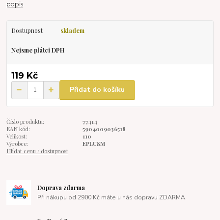
popis
Dostupnost
skladem
Nejsme plátci DPH
119 Kč
Přidat do košíku
Číslo produktu:
77414
EAN kód:
5904009036518
Velikost:
110
Výrobce:
EPLUSM
Hlídat cenu / dostupnost
Doprava zdarma
Při nákupu od 2900 Kč máte u nás dopravu ZDARMA.