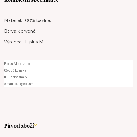
Materiál: 100% bavlna.
Barva: červená.
Výrobce: E plus M.
E plus M sp. z o.o.
05-500 Łoziska
ul. Fabryczna 5
e-mail: b2b@eplusm.pl
Původ zboží