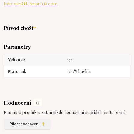
Info-gas@fashion-uk.com
Původ zboží
Parametry
Velikost
152
Materiál
100% bavlna
Hodnocení
0
K tomuto produktu zatím nikdo hodnocení nepřidal. Buďte první.
Přidat hodnocení