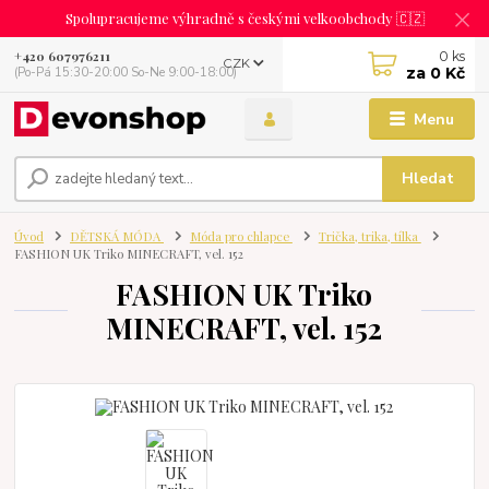
Spolupracujeme výhradně s českými velkoobchody 🇨🇿
0
ks
+420 607976211
CZK
za
0 Kč
(Po-Pá 15:30-20:00 So-Ne 9:00-18:00)
Menu
Hledat
Úvod
DĚTSKÁ MÓDA
Móda pro chlapce
Trička, trika, tílka
FASHION UK Triko MINECRAFT, vel. 152
FASHION UK Triko
MINECRAFT, vel. 152