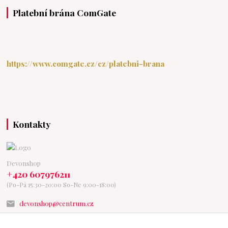
Platební brána ComGate
https://www.comgate.cz/cz/platebni-brana
Kontakty
Devonshop
+420 607976211
(Po-Pá 15:30-20:00 So-Ne 9:00-18:00)
devonshop@centrum.cz