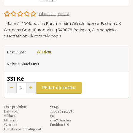
Ohodnotit produkt
Materiál: 100% bavlna.Barva: modrá.Oficiální licence. Fashion UK
Germany GmbHEuroparking 340878 Ratingen, GermanyInfo-
gas@fashion-uk.com
celý popis
Dostupnost
skladem
Nejsme plátci DPH
331 Kč
Přidat do košíku
Číslo produktu:
77743
EAN kód:
5056463452585
Velikost:
152
Materiál:
100% bavlna
Výrobce:
Fashion UK
Hlídat cenu / dostupnost