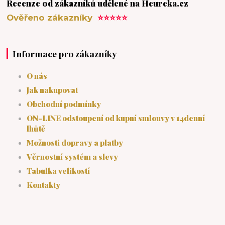
Recenze od zákazníků udělené na Heureka.cz
Ověřeno zákazníky
⭐⭐⭐⭐⭐
Informace pro zákazníky
O nás
Jak nakupovat
Obchodní podmínky
ON-LINE odstoupení od kupní smlouvy v 14denní
lhůtě
Možnosti dopravy a platby
Věrnostní systém a slevy
Tabulka velikostí
Kontakty