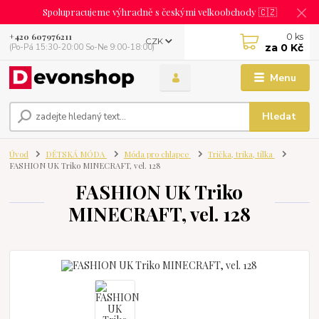
Spolupracujeme výhradně s českými velkoobchody 🇨🇿
0
ks
+420 607976211
CZK
za
0 Kč
(Po-Pá 15:30-20:00 So-Ne 9:00-18:00)
Menu
Hledat
Úvod
DĚTSKÁ MÓDA
Móda pro chlapce
Trička, trika, tílka
FASHION UK Triko MINECRAFT, vel. 128
FASHION UK Triko
MINECRAFT, vel. 128