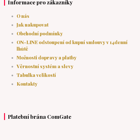
Informace pro zákazníky
O nás
Jak nakupovat
Obchodní podmínky
ON-LINE odstoupení od kupní smlouvy v 14denní
lhůtě
Možnosti dopravy a platby
Věrnostní systém a slevy
Tabulka velikostí
Kontakty
Platební brána ComGate