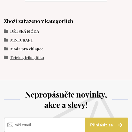
Zboží zařazeno v kategoriích
DĚTSKÁ MÓDA
MINECRAFT
Móda pro chlapce
Trička, trika, tílka
Nepropásněte novinky,
akce a slevy!
Přihlásit se