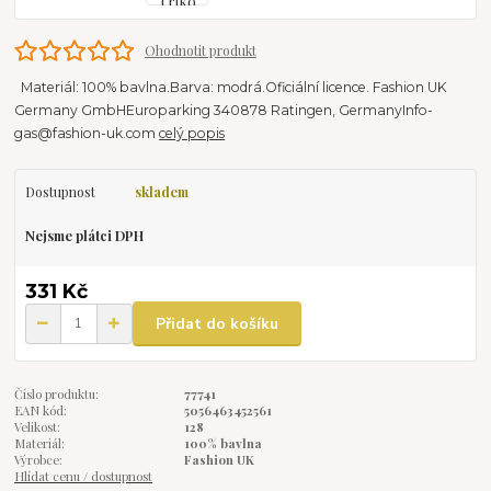
Ohodnotit produkt
Materiál: 100% bavlna.Barva: modrá.Oficiální licence. Fashion UK
Germany GmbHEuroparking 340878 Ratingen, GermanyInfo-
gas@fashion-uk.com
celý popis
Dostupnost
skladem
Nejsme plátci DPH
331 Kč
Přidat do košíku
Číslo produktu:
77741
EAN kód:
5056463452561
Velikost:
128
Materiál:
100% bavlna
Výrobce:
Fashion UK
Hlídat cenu / dostupnost