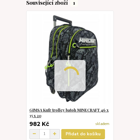
Související zboží
1
GIMSA Kufr trolley batoh MINECRAFT 46 x
35 x 20
982 Kč
skladem
Přidat do košíku