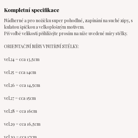
Kompletní specifikace
Nádherné a pro nožičku super pohodlné, zapínání na suché zipy, s
kulatou špičkou a velkoplošným motivem.
Při volbě velikosti přihlížejte prosím na níže uvedené míry stélky.
ORIENTAČNÍ MÍRY VNITŘNÍ STÉLKY:
vel.24 = cca 13,5cm
vel.25 = cca 14cm
vel.26 = cca 14,5cm
vel.27 = cca 15cm
vel.28 = cca 16cm
vel.29 = cca 16,5cm
vel.30 = cca 17cm