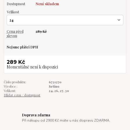
Dostupnost
Není skladem
Velikost
Cena před
289 Kč
slevou
Nejsme plátci DPH
289 Kč
Momentálně není k dispozici
Číslo produktu:
6731370
Výrobce :
Setino
Velikost:
24, 26, 27, 30
Hlídat cenu / dostupnost
Doprava zdarma
Při nákupu od 2900 Kč máte u nás dopravu ZDARMA.