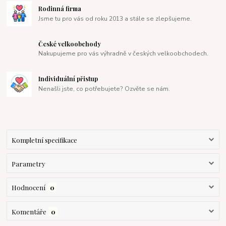
Rodinná firma
Jsme tu pro vás od roku 2013 a stále se zlepšujeme.
České velkoobchody
Nakupujeme pro vás výhradně v českých velkoobchodech.
Individuální přistup
Nenašli jste, co potřebujete? Ozvěte se nám.
Kompletní specifikace
Parametry
Hodnocení
0
Komentáře
0