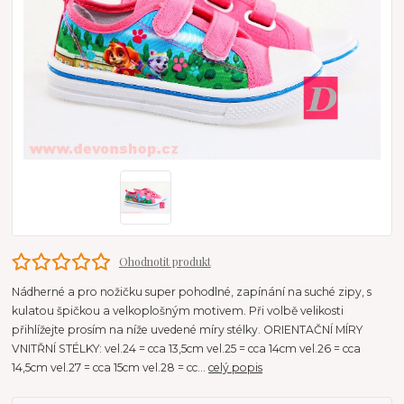
Ohodnotit produkt
Nádherné a pro nožičku super pohodlné, zapínání na suché zipy, s
kulatou špičkou a velkoplošným motivem. Při volbě velikosti
přihlížejte prosím na níže uvedené míry stélky. ORIENTAČNÍ MÍRY
VNITŘNÍ STÉLKY: vel.24 = cca 13,5cm vel.25 = cca 14cm vel.26 = cca
14,5cm vel.27 = cca 15cm vel.28 = cc...
celý popis