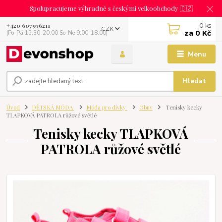
Spolupracujeme výhradně s českými velkoobchody 🇨🇿
0
ks
+420 607976211
CZK
za
0 Kč
(Po-Pá 15:30-20:00 So-Ne 9:00-18:00)
Menu
Hledat
Úvod
DĚTSKÁ MÓDA
Móda pro dívky
Obuv
Tenisky kecky
TLAPKOVÁ PATROLA růžové světlé
Tenisky kecky TLAPKOVÁ
PATROLA růžové světlé