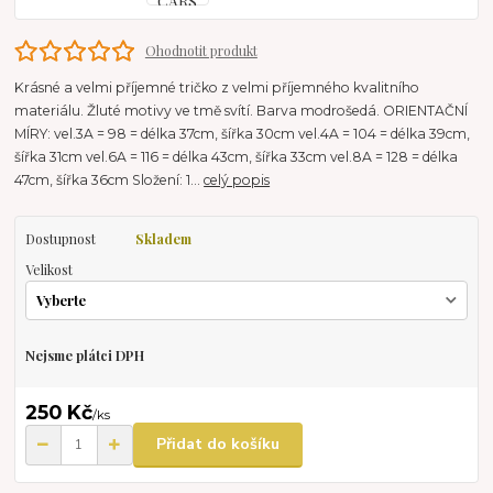
Ohodnotit produkt
Krásné a velmi příjemné tričko z velmi příjemného kvalitního
materiálu. Žluté motivy ve tmě svítí. Barva modrošedá. ORIENTAČNÍ
MÍRY: vel.3A = 98 = délka 37cm, šířka 30cm vel.4A = 104 = délka 39cm,
šířka 31cm vel.6A = 116 = délka 43cm, šířka 33cm vel.8A = 128 = délka
47cm, šířka 36cm Složení: 1...
celý popis
Dostupnost
Skladem
Velikost
Nejsme plátci DPH
250 Kč
/
ks
Přidat do košíku