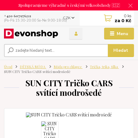
Spolupracujeme výhradně s českými velkoobchody 🇨🇿
0
ks
+420 607976211
CZK
za
0 Kč
(Po-Pá 15:30-20:00 So-Ne 9:00-18:00)
Menu
Hledat
Úvod
DĚTSKÁ MÓDA
Móda pro chlapce
Trička, trika, tílka
SUN CITY Tričko CARS svítící modrošedé
SUN CITY Tričko CARS
svítící modrošedé