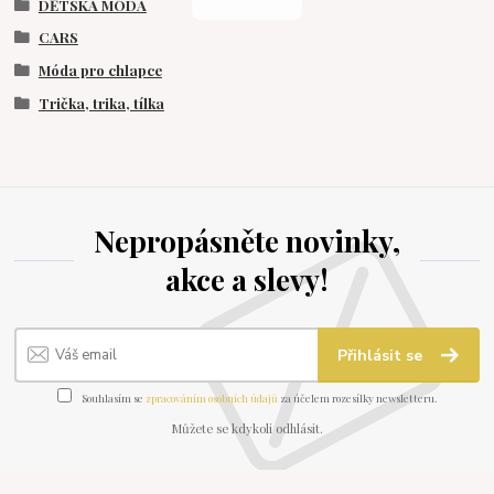
DĚTSKÁ MÓDA
CARS
Móda pro chlapce
Trička, trika, tílka
Nepropásněte novinky,
akce a slevy!
Přihlásit se
Souhlasím se
zpracováním osobních údajů
za účelem rozesílky newsletteru.
Můžete se kdykoli odhlásit.