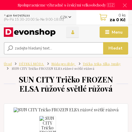
Spolupracujeme výhradně s českými velkoobchody 🇨🇿
0
ks
+420 607976211
CZK
za
0 Kč
(Po-Pá 15:30-20:00 So-Ne 9:00-18:00)
Menu
Hledat
Úvod
DĚTSKÁ MÓDA
Móda pro dívky
Trička, trika, tílka, tuniky
SUN CITY Tričko FROZEN ELSA růžové světlé růžová
SUN CITY Tričko FROZEN
ELSA růžové světlé růžová