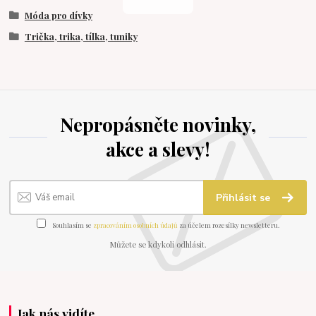
Móda pro dívky
Trička, trika, tílka, tuniky
Nepropásněte novinky,
akce a slevy!
Přihlásit se
Souhlasím se
zpracováním osobních údajů
za účelem rozesílky newsletteru.
Můžete se kdykoli odhlásit.
Jak nás vidíte