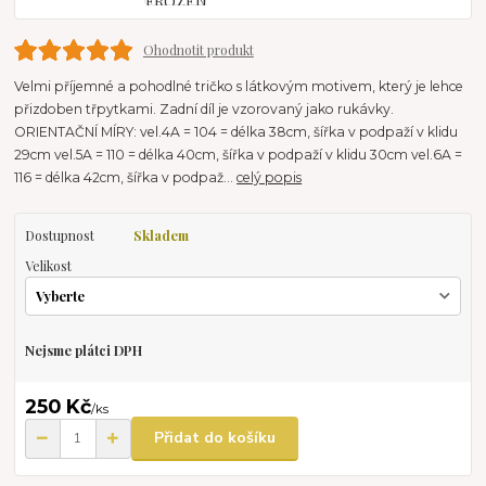
Ohodnotit produkt
Velmi příjemné a pohodlné tričko s látkovým motivem, který je lehce
přizdoben třpytkami. Zadní díl je vzorovaný jako rukávky.
ORIENTAČNÍ MÍRY: vel.4A = 104 = délka 38cm, šířka v podpaží v klidu
29cm vel.5A = 110 = délka 40cm, šířka v podpaží v klidu 30cm vel.6A =
116 = délka 42cm, šířka v podpaž...
celý popis
Dostupnost
Skladem
Velikost
Nejsme plátci DPH
250 Kč
/
ks
Přidat do košíku