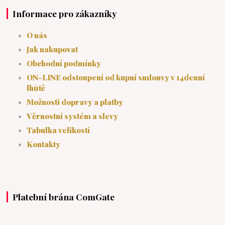
Informace pro zákazníky
O nás
Jak nakupovat
Obchodní podmínky
ON-LINE odstoupení od kupní smlouvy v 14denní
lhůtě
Možnosti dopravy a platby
Věrnostní systém a slevy
Tabulka velikostí
Kontakty
Platební brána ComGate