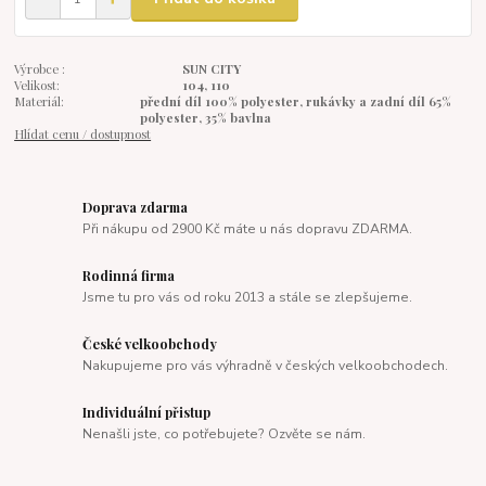
Výrobce :
SUN CITY
Velikost:
104, 110
Materiál:
přední díl 100% polyester, rukávky a zadní díl 65%
polyester, 35% bavlna
Hlídat cenu / dostupnost
Doprava zdarma
Při nákupu od 2900 Kč máte u nás dopravu ZDARMA.
Rodinná firma
Jsme tu pro vás od roku 2013 a stále se zlepšujeme.
České velkoobchody
Nakupujeme pro vás výhradně v českých velkoobchodech.
Individuální přistup
Nenašli jste, co potřebujete? Ozvěte se nám.