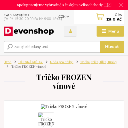
Spolupracujeme výhradně s českými velkoobchody 🇨🇿
0
ks
+420 607976211
CZK
za
0 Kč
(Po-Pá 15:30-20:00 So-Ne 9:00-18:00)
Menu
Hledat
Úvod
DĚTSKÁ MÓDA
Móda pro dívky
Trička, trika, tílka, tuniky
Tričko FROZEN vínové
Tričko FROZEN
vínové