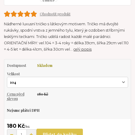
Ohodnotit produkt
Nádherné luxusní tričko s látkovým motivem. Tričko má dvojíté
rukávky, spodní vrstva z jemného tylu, který je ozdoben stříbrnými
lesklými tečkami. Tričko udělá radost každé malé parádnici.
ORIENTAČNÍ MÍRY: vel.104 = 3-4 roky = délka 39cm, šířka 29cm vel.110
= 4-5 let = délka 41cm, šířka 30cm vel...
celý popis
Dostupnost
Skladem
Velikost
Cena před
180 Kč
slevou
Nejsme plátci DPH
180 Kč
/
ks
Přidat do košíku