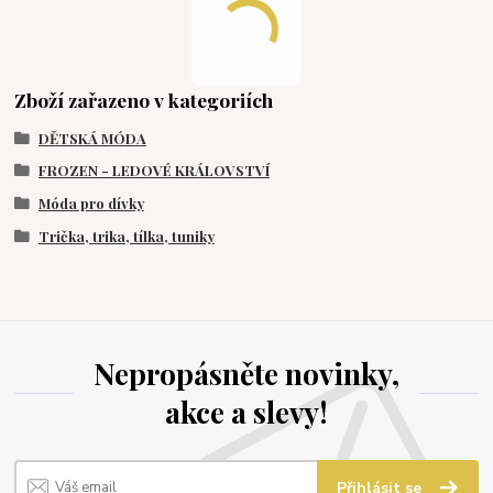
Zboží zařazeno v kategoriích
DĚTSKÁ MÓDA
FROZEN - LEDOVÉ KRÁLOVSTVÍ
Móda pro dívky
Trička, trika, tílka, tuniky
Nepropásněte novinky,
akce a slevy!
Přihlásit se