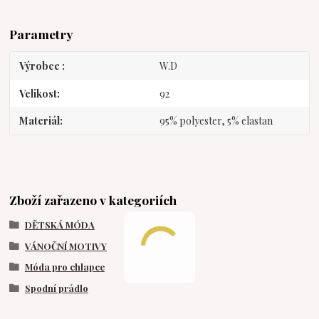
Parametry
Výrobce
W.D
Velikost
92
Materiál
95% polyester, 5% elastan
Zboží zařazeno v kategoriích
DĚTSKÁ MÓDA
VÁNOČNÍ MOTIVY
Móda pro chlapce
Spodní prádlo