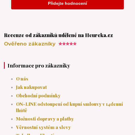
Recenze od zákazníků udělené na Heureka.cz
Ověřeno zákazníky
⭐⭐⭐⭐⭐
Informace pro zákazníky
O nás
Jak nakupovat
Obchodní podmínky
ON-LINE odstoupení od kupní smlouvy v 14denní
lhůtě
Možnosti dopravy a platby
Věrnostní systém a slevy