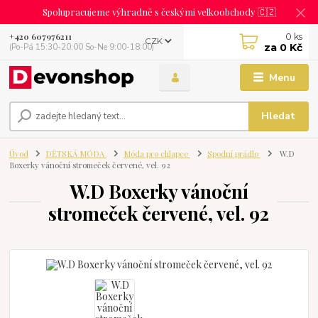
Spolupracujeme výhradně s českými velkoobchody 🇨🇿
0
ks
+420 607976211
CZK
za
0 Kč
(Po-Pá 15:30-20:00 So-Ne 9:00-18:00)
Menu
Hledat
Úvod
DĚTSKÁ MÓDA
Móda pro chlapce
Spodní prádlo
W.D
Boxerky vánoční stromeček červené, vel. 92
W.D Boxerky vánoční
stromeček červené, vel. 92