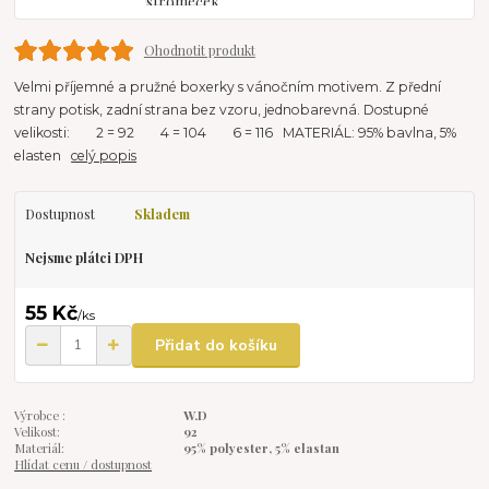
Ohodnotit produkt
Velmi příjemné a pružné boxerky s vánočním motivem. Z přední
strany potisk, zadní strana bez vzoru, jednobarevná. Dostupné
velikosti: 2 = 92 4 = 104 6 = 116 MATERIÁL: 95% bavlna, 5%
elasten
celý popis
Dostupnost
Skladem
Nejsme plátci DPH
55 Kč
/
ks
Přidat do košíku
Výrobce :
W.D
Velikost:
92
Materiál:
95% polyester, 5% elastan
Hlídat cenu / dostupnost