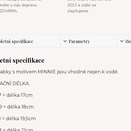
máte u nás dopravu
2013 a stále se
ZDARMA.
zlepšujeme.
etní specifikace
Parametry
Ho
tní specifikace
žabky s motivem MINNIE jsou vhodné nejen k vodě.
AČNÍ DÉLKA:
7 = délka 17cm
9 = délka 18cm
1 = délka 19,5cm
3 = délka 21cm