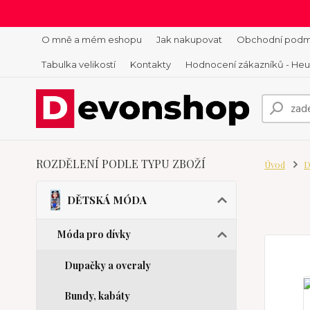
O mně a mém eshopu
Jak nakupovat
Obchodní podm
Tabulka velikostí
Kontakty
Hodnocení zákazníků - He
ROZDĚLENÍ PODLE TYPU ZBOŽÍ
Úvod
D
DĚTSKÁ MÓDA
Móda pro dívky
Dupačky a overaly
Bundy, kabáty