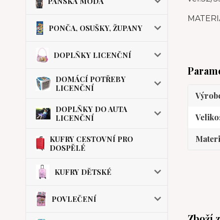
PÁNSKÁ MÓDA
MATERIÁ
PONČA, OSUŠKY, ŽUPANY
DOPLŇKY LICENČNÍ
Param
DOMÁCÍ POTŘEBY
LICENČNÍ
Výrob
DOPLŇKY DO AUTA
Veliko
LICENČNÍ
Materi
KUFRY CESTOVNÍ PRO
DOSPĚLÉ
KUFRY DĚTSKÉ
POVLEČENÍ
Zboží 