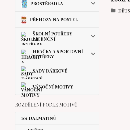
PROSTĚRADLA
DĚT
PŘEHOZY NA POSTEL
ŠKOLNÍ POTŘEBY
LICENČNÍ
HRAČKY A SPORTOVNÍ
POTŘEBY
SADY DÁRKOVÉ
VÁNOČNÍ MOTIVY
ROZDĚLENÍ PODLE MOTIVŮ
101 DALMATINŮ