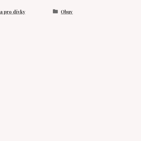
 pro dívky
Obuv