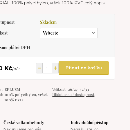
IÁL: 100% polyethylen, vršek 100% PVC
celý popis
tupnost
Skladem
ikost
sme plátci DPH
0 Kč
Přidat do košíku
/
pár
 :
EPLUSM
Velikost:
26/27, 32/33
l:
100% polyethylen, vršek
Hlídat cenu / dostupnost
100% PVC
České velkoobchody
Individuální přistup
Nakupujeme pro vás
Nenašli jste, co