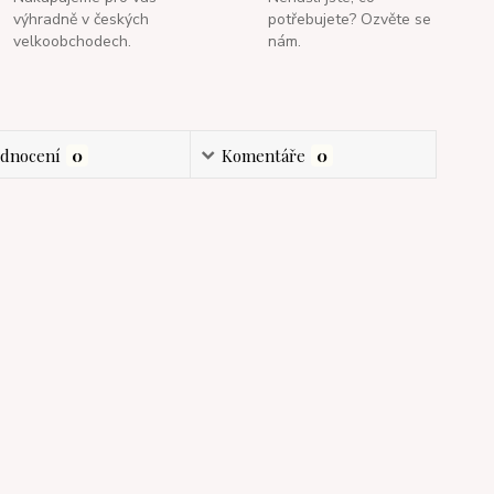
výhradně v českých
potřebujete? Ozvěte se
velkoobchodech.
nám.
dnocení
0
Komentáře
0