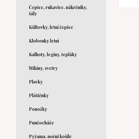
Čepice, rukavice, nákrčníky,
šály
Kšiltovky, letní čepice
Klobouky letní
Kalhoty, legíny, tepláky
Mikiny, svetry
Plavky
Pláštěnky
Ponožky
Punčocháče
Pyžama, noční košile