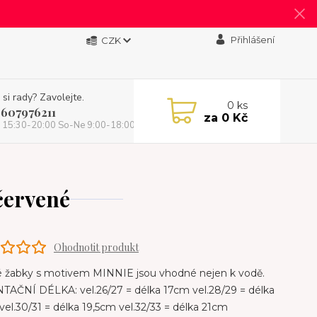
Přihlášení
CZK
 si rady? Zavolejte.
0
ks
 607976211
za
0 Kč
 15:30-20:00 So-Ne 9:00-18:00)
červené
Ohodnotit produkt
é žabky s motivem MINNIE jsou vhodné nejen k vodě.
TAČNÍ DÉLKA: vel.26/27 = délka 17cm vel.28/29 = délka
el.30/31 = délka 19,5cm vel.32/33 = délka 21cm