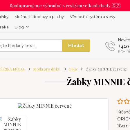
Spolupracujeme výhradně s českými velkoobchody 🇨🇿
ínky
Možnosti dopravy a platby
Věrnostní systém a slevy
uréka
Blog
Nevíte
Hledat
+420
(Po-Pá
ĚTSKÁ MÓDA
Móda pro dívky
Obuv
Žabky MINNIE červené
Žabky MINNIE 
Krásn
ORIEN
18cm v