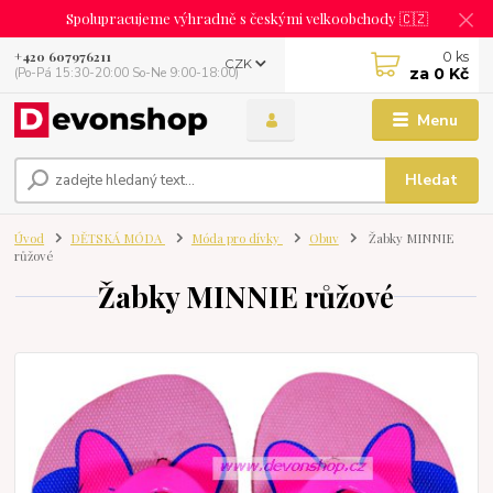
Spolupracujeme výhradně s českými velkoobchody 🇨🇿
0
ks
+420 607976211
CZK
za
0 Kč
(Po-Pá 15:30-20:00 So-Ne 9:00-18:00)
Menu
Hledat
Úvod
DĚTSKÁ MÓDA
Móda pro dívky
Obuv
Žabky MINNIE
růžové
Žabky MINNIE růžové