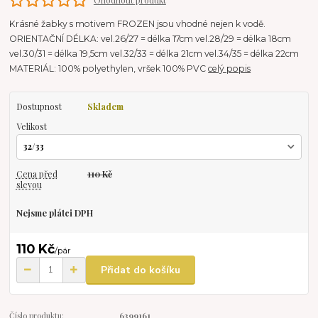
Krásné žabky s motivem FROZEN jsou vhodné nejen k vodě.
ORIENTAČNÍ DÉLKA: vel.26/27 = délka 17cm vel.28/29 = délka 18cm
vel.30/31 = délka 19,5cm vel.32/33 = délka 21cm vel.34/35 = délka 22cm
MATERIÁL: 100% polyethylen, vršek 100% PVC
celý popis
Dostupnost
Skladem
Velikost
Cena před
110 Kč
slevou
Nejsme plátci DPH
110 Kč
/
pár
Přidat do košíku
Číslo produktu:
6399161