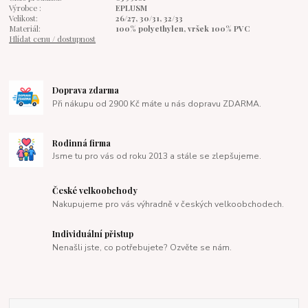
Výrobce :
EPLUSM
Velikost:
26/27, 30/31, 32/33
Materiál:
100% polyethylen, vršek 100% PVC
Hlídat cenu / dostupnost
Doprava zdarma
Při nákupu od 2900 Kč máte u nás dopravu ZDARMA.
Rodinná firma
Jsme tu pro vás od roku 2013 a stále se zlepšujeme.
České velkoobchody
Nakupujeme pro vás výhradně v českých velkoobchodech.
Individuální přistup
Nenašli jste, co potřebujete? Ozvěte se nám.