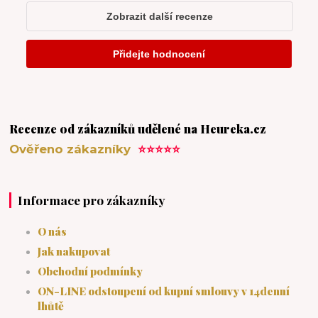
Recenze od zákazníků udělené na Heureka.cz
Ověřeno zákazníky
⭐⭐⭐⭐⭐
Informace pro zákazníky
O nás
Jak nakupovat
Obchodní podmínky
ON-LINE odstoupení od kupní smlouvy v 14denní
lhůtě