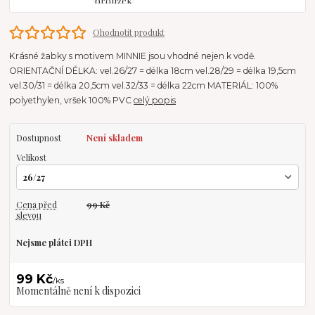
Ohodnotit produkt
Krásné žabky s motivem MINNIE jsou vhodné nejen k vodě.
ORIENTAČNÍ DÉLKA: vel.26/27 = délka 18cm vel.28/29 = délka 19,5cm
vel.30/31 = délka 20,5cm vel.32/33 = délka 22cm MATERIÁL: 100%
polyethylen, vršek 100% PVC
celý popis
Dostupnost
Není skladem
Velikost
Cena před
99 Kč
slevou
Nejsme plátci DPH
99 Kč
/
ks
Momentálně není k dispozici