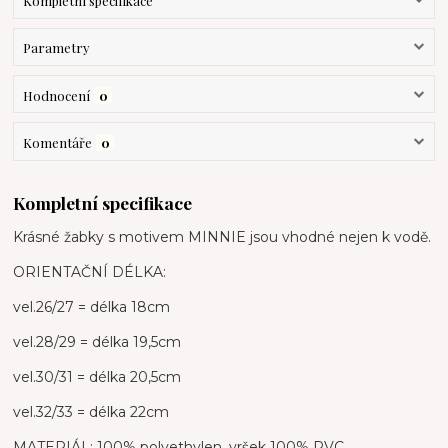
Kompletní specifikace
Parametry
Hodnocení
0
Komentáře
0
Kompletní specifikace
Krásné žabky s motivem MINNIE jsou vhodné nejen k vodě.
ORIENTAČNÍ DÉLKA:
vel.26/27 = délka 18cm
vel.28/29 = délka 19,5cm
vel.30/31 = délka 20,5cm
vel.32/33 = délka 22cm
MATERIÁL: 100% polyethylen, vršek 100% PVC