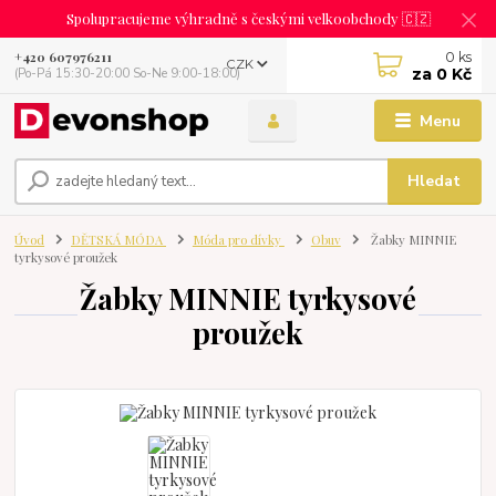
Spolupracujeme výhradně s českými velkoobchody 🇨🇿
0
ks
+420 607976211
CZK
za
0 Kč
(Po-Pá 15:30-20:00 So-Ne 9:00-18:00)
Menu
Hledat
Úvod
DĚTSKÁ MÓDA
Móda pro dívky
Obuv
Žabky MINNIE
tyrkysové proužek
Žabky MINNIE tyrkysové
proužek