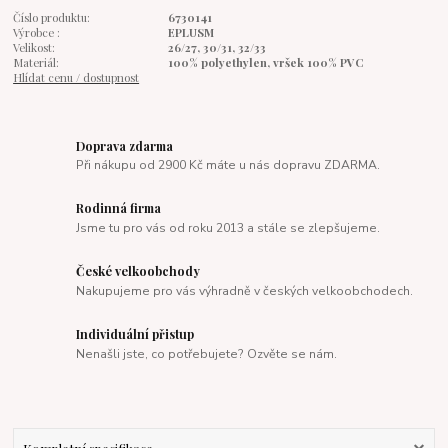
Číslo produktu:
6730141
Výrobce :
EPLUSM
Velikost:
26/27, 30/31, 32/33
Materiál:
100% polyethylen, vršek 100% PVC
Hlídat cenu / dostupnost
Doprava zdarma
Při nákupu od 2900 Kč máte u nás dopravu ZDARMA.
Rodinná firma
Jsme tu pro vás od roku 2013 a stále se zlepšujeme.
České velkoobchody
Nakupujeme pro vás výhradně v českých velkoobchodech.
Individuální přistup
Nenašli jste, co potřebujete? Ozvěte se nám.