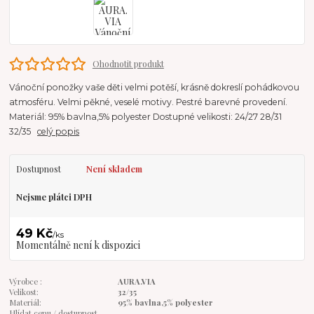
Ohodnotit produkt
Vánoční ponožky vaše děti velmi potěší, krásně dokreslí pohádkovou
atmosféru. Velmi pěkné, veselé motivy. Pestré barevné provedení.
Materiál: 95% bavlna,5% polyester Dostupné velikosti: 24/27 28/31
32/35
celý popis
Dostupnost
Není skladem
Nejsme plátci DPH
49 Kč
/
ks
Momentálně není k dispozici
Výrobce :
AURA.VIA
Velikost:
32/35
Materiál:
95% bavlna,5% polyester
Hlídat cenu / dostupnost