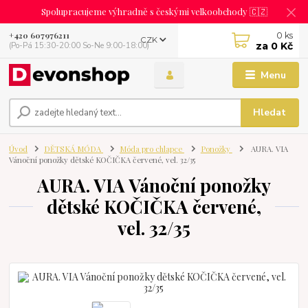
Spolupracujeme výhradně s českými velkoobchody 🇨🇿
0
ks
+420 607976211
CZK
za
0 Kč
(Po-Pá 15:30-20:00 So-Ne 9:00-18:00)
Menu
Hledat
Úvod
DĚTSKÁ MÓDA
Móda pro chlapce
Ponožky
AURA. VIA
Vánoční ponožky dětské KOČIČKA červené, vel. 32/35
AURA. VIA Vánoční ponožky
dětské KOČIČKA červené,
vel. 32/35