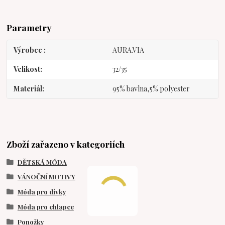
Parametry
Výrobce
AURA.VIA
Velikost
32/35
Materiál
95% bavlna,5% polyester
Zboží zařazeno v kategoriích
DĚTSKÁ MÓDA
VÁNOČNÍ MOTIVY
Móda pro dívky
Móda pro chlapce
Ponožky