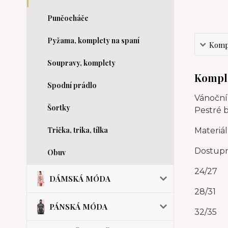
Punčocháče
Pyžama, komplety na spaní
Kompl
Soupravy, komplety
Komple
Spodní prádlo
Vánoční 
Šortky
Pestré 
Trička, trika, tílka
Materiál
Dostupné
Obuv
24/27
DÁMSKÁ MÓDA
28/31
PÁNSKÁ MÓDA
32/35