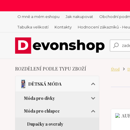
O mně a mém eshopu
Jak nakupovat
Obchodní podm
Tabulka velikostí
Kontakty
Hodnocení zákazníků - He
ROZDĚLENÍ PODLE TYPU ZBOŽÍ
Úvod
D
DĚTSKÁ MÓDA
Móda pro dívky
Móda pro chlapce
Dupačky a overaly