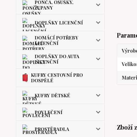
PONČA, OSUŠKY,
ŽUPANY
DOPLŇKY LICENČNÍ
Param
DOMÁCÍ POTŘEBY
LICENČNÍ
Výrob
DOPLŇKY DO AUTA
LICENČNÍ
Veliko
KUFRY CESTOVNÍ PRO
Materi
DOSPĚLÉ
KUFRY DĚTSKÉ
POVLEČENÍ
Zboží 
PROSTĚRADLA