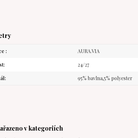
etry
ce
AURA.VIA
st
24/27
ál
95% bavlna,5% polyester
zařazeno v kategoriích