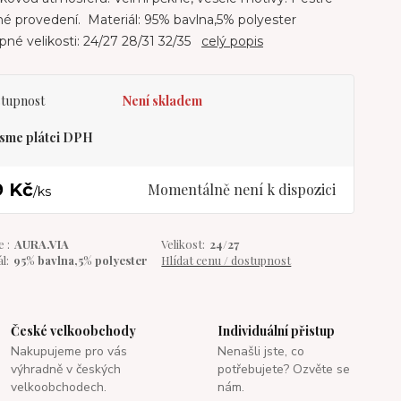
é provedení. Materiál: 95% bavlna,5% polyester
né velikosti: 24/27 28/31 32/35
celý popis
tupnost
Není skladem
sme plátci DPH
9 Kč
Momentálně není k dispozici
/
ks
 :
AURA.VIA
Velikost:
24/27
l:
95% bavlna,5% polyester
Hlídat cenu / dostupnost
České velkoobchody
Individuální přistup
Nakupujeme pro vás
Nenašli jste, co
výhradně v českých
potřebujete? Ozvěte se
velkoobchodech.
nám.