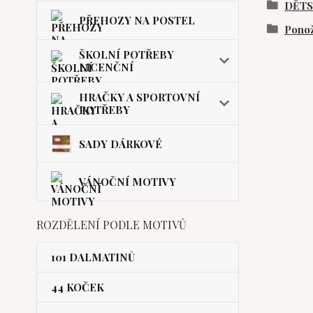
DĚT
PŘEHOZY NA POSTEL
Pono
ŠKOLNÍ POTŘEBY
LICENČNÍ
HRAČKY A SPORTOVNÍ
POTŘEBY
SADY DÁRKOVÉ
VÁNOČNÍ MOTIVY
ROZDĚLENÍ PODLE MOTIVŮ
101 DALMATINŮ
44 KOČEK