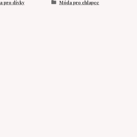
 pro dívky
Móda pro chlapce