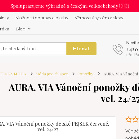
Spolupracujeme výhradně s českými velkoobchody 🇨🇿
ínky
Možnosti dopravy a platby
Věrnostní systém a slevy
uréka
Blog
Nevíte
Hledat
+420
(Po-Pá
ĚTSKÁ MÓDA
Móda pro chlapce
Ponožky
AURA. VIA Vánoční 
AURA. VIA Vánoční ponožky d
vel. 24/2
Vánočn
pohád