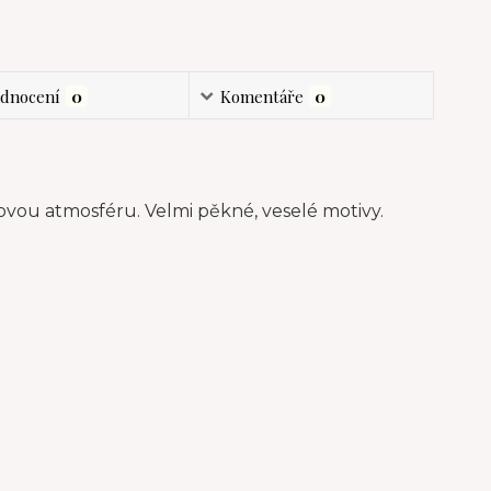
dnocení
0
Komentáře
0
ovou atmosféru. Velmi pěkné, veselé motivy.