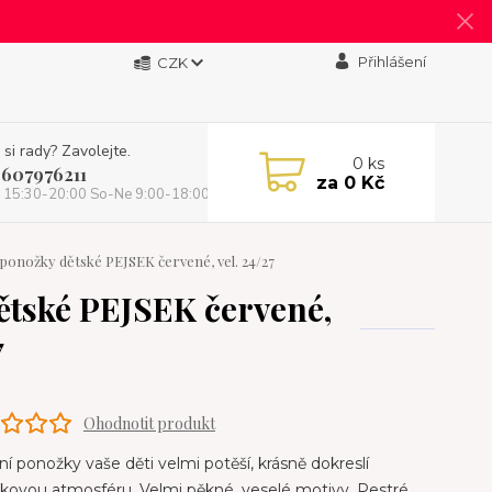
Přihlášení
CZK
 si rady? Zavolejte.
0
ks
 607976211
za
0 Kč
 15:30-20:00 So-Ne 9:00-18:00)
ponožky dětské PEJSEK červené, vel. 24/27
ětské PEJSEK červené,
7
Ohodnotit produkt
í ponožky vaše děti velmi potěší, krásně dokreslí
kovou atmosféru. Velmi pěkné, veselé motivy. Pestré