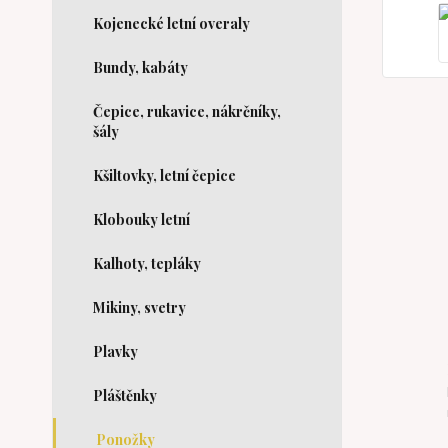
Kojenecké letní overaly
Bundy, kabáty
Čepice, rukavice, nákrčníky,
šály
Kšiltovky, letní čepice
Klobouky letní
Kalhoty, tepláky
Mikiny, svetry
Plavky
Pláštěnky
Ponožky