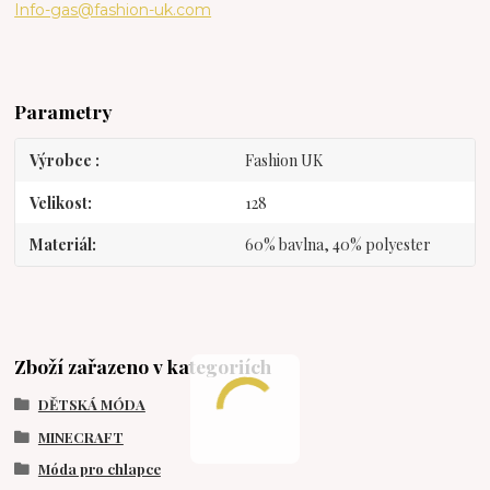
Info-gas@fashion-uk.com
Parametry
Výrobce
Fashion UK
Velikost
128
Materiál
60% bavlna, 40% polyester
Zboží zařazeno v kategoriích
DĚTSKÁ MÓDA
MINECRAFT
Móda pro chlapce