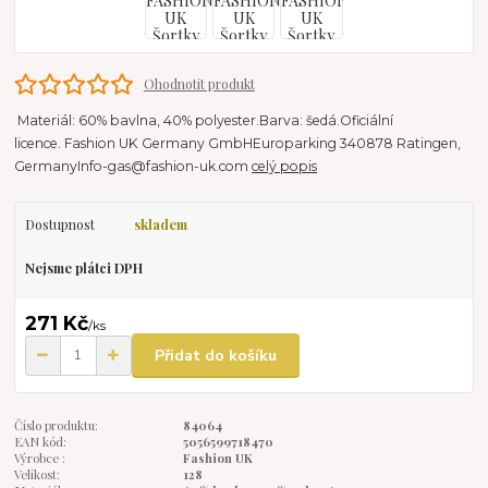
Ohodnotit produkt
Materiál: 60% bavlna, 40% polyester.Barva: šedá.Oficiální
licence. Fashion UK Germany GmbHEuroparking 340878 Ratingen,
GermanyInfo-gas@fashion-uk.com
celý popis
Dostupnost
skladem
Nejsme plátci DPH
271 Kč
/
ks
Přidat do košíku
Číslo produktu:
84064
EAN kód:
5056599718470
Výrobce :
Fashion UK
Velikost:
128