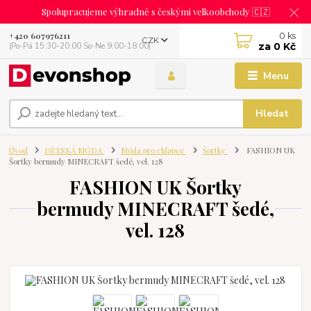
Spolupracujeme výhradně s českými velkoobchody 🇨🇿
0
ks
+420 607976211
CZK
za
0 Kč
(Po-Pá 15:30-20:00 So-Ne 9:00-18:00)
Menu
Hledat
Úvod
DĚTSKÁ MÓDA
Móda pro chlapce
Šortky
FASHION UK
Šortky bermudy MINECRAFT šedé, vel. 128
FASHION UK Šortky
bermudy MINECRAFT šedé,
vel. 128