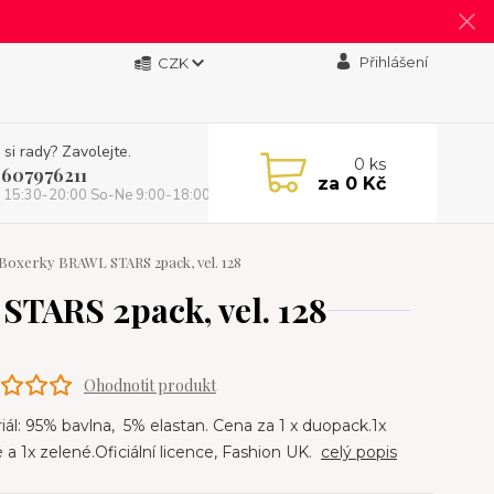
Přihlášení
CZK
 si rady? Zavolejte.
0
ks
 607976211
za
0 Kč
 15:30-20:00 So-Ne 9:00-18:00)
oxerky BRAWL STARS 2pack, vel. 128
TARS 2pack, vel. 128
Ohodnotit produkt
ál: 95% bavlna, 5% elastan. Cena za 1 x duopack.1x
a 1x zelené.Oficiální licence, Fashion UK.
celý popis