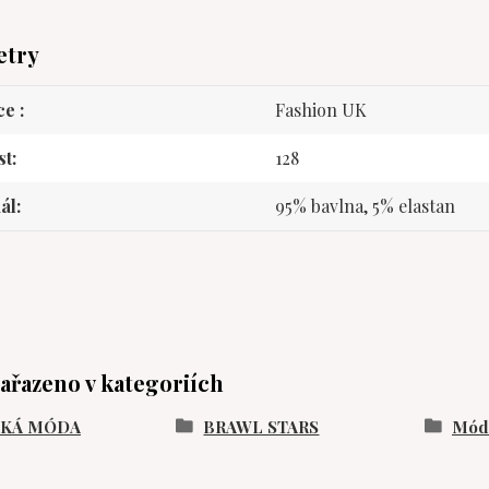
etry
ce
Fashion UK
st
128
ál
95% bavlna, 5% elastan
zařazeno v kategoriích
SKÁ MÓDA
BRAWL STARS
Móda