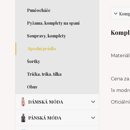
Punčocháče
Kompl
Pyžama, komplety na spaní
Komple
Soupravy, komplety
Spodní prádlo
Materiál
Šortky
Trička, trika, tílka
Cena za 
Obuv
1x modré
DÁMSKÁ MÓDA
Oficiáln
PÁNSKÁ MÓDA