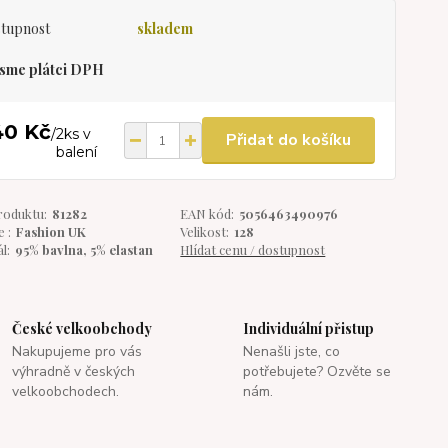
tupnost
skladem
sme plátci DPH
40 Kč
/
2ks v
Přidat do košíku
balení
roduktu:
81282
EAN kód:
5056463490976
 :
Fashion UK
Velikost:
128
l:
95% bavlna, 5% elastan
Hlídat cenu / dostupnost
České velkoobchody
Individuální přistup
Nakupujeme pro vás
Nenašli jste, co
výhradně v českých
potřebujete? Ozvěte se
velkoobchodech.
nám.