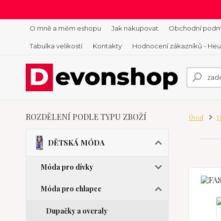
O mně a mém eshopu
Jak nakupovat
Obchodní podm
Tabulka velikostí
Kontakty
Hodnocení zákazníků - He
ROZDĚLENÍ PODLE TYPU ZBOŽÍ
Úvod
D
DĚTSKÁ MÓDA
Móda pro dívky
Móda pro chlapce
Dupačky a overaly