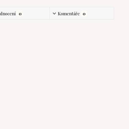
dnocení
0
Komentáře
0