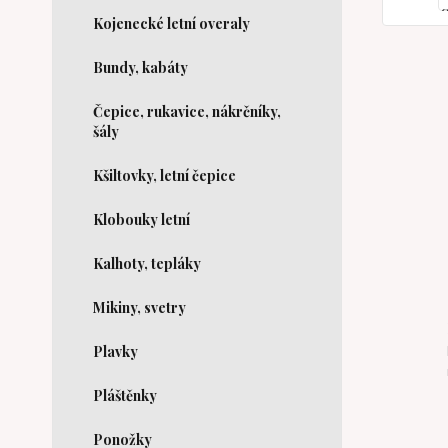
Kojenecké letní overaly
Bundy, kabáty
Čepice, rukavice, nákrčníky,
šály
Kšiltovky, letní čepice
Klobouky letní
Kalhoty, tepláky
Mikiny, svetry
Plavky
Pláštěnky
Ponožky