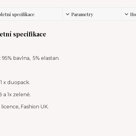
etní specifikace
Parametry
Ho
tní specifikace
: 95% bavlna, 5% elastan.
1 x duopack.
 a 1x zelené.
í licence, Fashion UK.