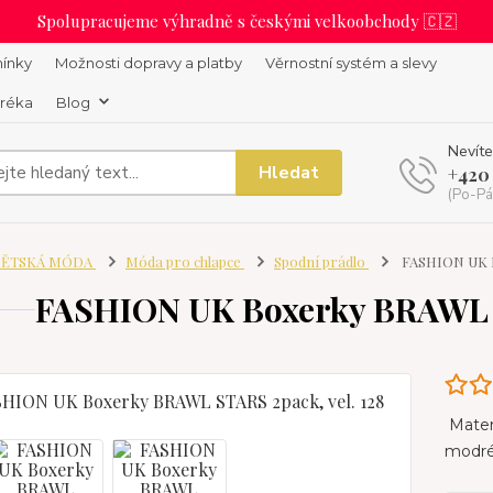
Spolupracujeme výhradně s českými velkoobchody 🇨🇿
ínky
Možnosti dopravy a platby
Věrnostní systém a slevy
uréka
Blog
Nevíte
Hledat
+420
(Po-Pá
ĚTSKÁ MÓDA
Móda pro chlapce
Spodní prádlo
FASHION UK B
FASHION UK Boxerky BRAWL S
Materi
modré 