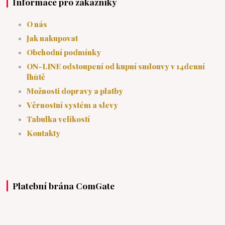
Informace pro zákazníky
O nás
Jak nakupovat
Obchodní podmínky
ON-LINE odstoupení od kupní smlouvy v 14denní
lhůtě
Možnosti dopravy a platby
Věrnostní systém a slevy
Tabulka velikostí
Kontakty
Platební brána ComGate