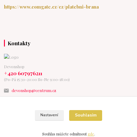
https://www.comgate.cz/cz/platebni-brana
Kontakty
Devonshop
+420 607976211
(Po-Pá 15:30-20:00 So-Ne 9:00-18:00)
devonshop@centrum.cz
Souhlasím
Nastavení
Vytvořeno na
Eshop-rychle.cz
Souhlas můžete odmítnout
zde
.