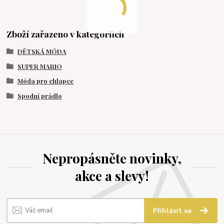
Zboží zařazeno v kategoriích
DĚTSKÁ MÓDA
SUPER MARIO
Móda pro chlapce
Spodní prádlo
Nepropásněte novinky,
akce a slevy!
Přihlásit se