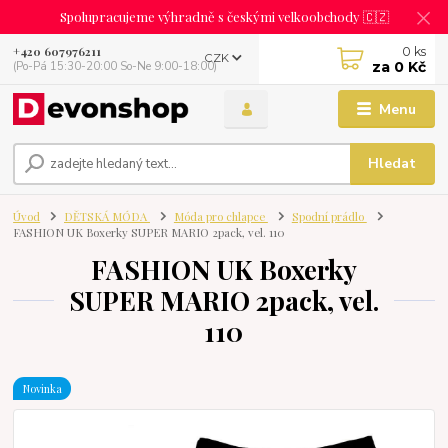
Spolupracujeme výhradně s českými velkoobchody 🇨🇿
0
ks
+420 607976211
CZK
za
0 Kč
(Po-Pá 15:30-20:00 So-Ne 9:00-18:00)
Menu
Hledat
Úvod
DĚTSKÁ MÓDA
Móda pro chlapce
Spodní prádlo
FASHION UK Boxerky SUPER MARIO 2pack, vel. 110
FASHION UK Boxerky
SUPER MARIO 2pack, vel.
110
Novinka