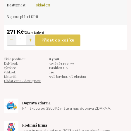
Dostupnost
skladem
Nejsme plátci DPH
271 Kč
/
2ks v balení
Přidat do košíku
Číslo produktu:
84298
EAN kód:
5056463473399
Výrobce :
Fashion UK
Velikost:
110
Materiál:
95% bavlna, 5% elastan
Hlídat cenu / dostupnost
Doprava zdarma
Při nákupu od 2900 Kč máte u nás dopravu ZDARMA.
Rodinná firma
Jsme tu pro vás od roku 2013 a stále se zlepšujeme.