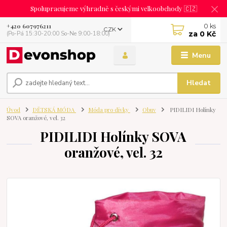
Spolupracujeme výhradně s českými velkoobchody 🇨🇿
0
ks
+420 607976211
CZK
za
0 Kč
(Po-Pá 15:30-20:00 So-Ne 9:00-18:00)
Menu
Hledat
Úvod
DĚTSKÁ MÓDA
Móda pro dívky
Obuv
PIDILIDI Holínky
SOVA oranžové, vel. 32
PIDILIDI Holínky SOVA
oranžové, vel. 32