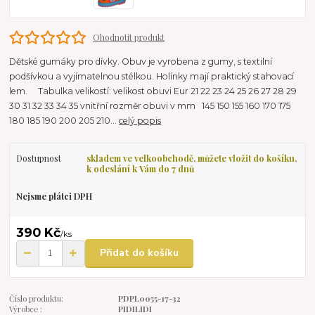
Ohodnotit produkt
Dětské gumáky pro dívky. Obuv je vyrobena z gumy, s textilní
podšívkou a vyjímatelnou stélkou. Holínky mají praktický stahovací
lem. Tabulka velikostí: velikost obuvi Eur 21 22 23 24 25 26 27 28 29
30 31 32 33 34 35 vnitřní rozměr obuvi v mm 145 150 155 160 170 175
180 185 190 200 205 210...
celý popis
Dostupnost
skladem ve velkoobchodě, můžete vložit do košíku,
k odeslání k Vám do 7 dnů
Nejsme plátci DPH
390 Kč
/
ks
Přidat do košíku
Číslo produktu:
PDPL0055-17-32
Výrobce :
PIDILIDI