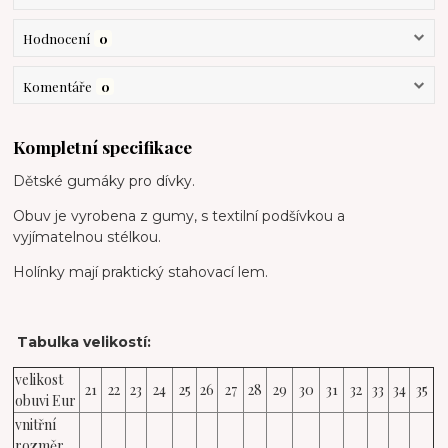
Hodnocení
0
Komentáře
0
Kompletní specifikace
Dětské gumáky pro dívky.
Obuv je vyrobena z gumy, s textilní podšívkou a
vyjímatelnou stélkou.
Holínky mají praktický stahovací lem.
Tabulka velikostí:
velikost
21
22
23
24
25
26
27
28
29
30
31
32
33
34
35
obuvi Eur
vnitřní
rozměr