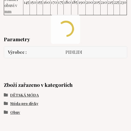
145
150
155
160
170
175
180
185
190
200
205
210
215
225
230
obuvi v
mm
Parametry
Výrobce
PIDILIDI
Zboží zařazeno v kategoriích
DĚTSKÁ MÓDA
Móda pro dívky
Obuv