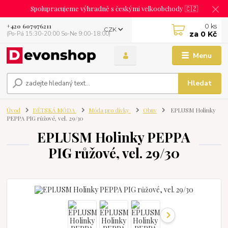
Spolupracujeme výhradně s českými velkoobchody 🇨🇿
0
ks
+420 607976211
CZK
za
0 Kč
(Po-Pá 15:30-20:00 So-Ne 9:00-18:00)
Menu
Hledat
Úvod
DĚTSKÁ MÓDA
Móda pro dívky
Obuv
EPLUSM Holinky
PEPPA PIG růžové, vel. 29/30
EPLUSM Holinky PEPPA
PIG růžové, vel. 29/30