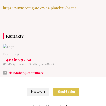
https://www.comgate.cz/cz/platebni-brana
Kontakty
Devonshop
+420 607976211
(Po-Pá 15:30-20:00 So-Ne 9:00-18:00)
devonshop@centrum.cz
Souhlasím
Nastavení
Vytvořeno na
Eshop-rychle.cz