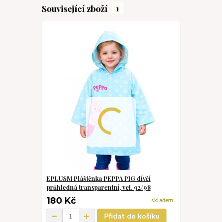
Související zboží
1
EPLUSM Pláštěnka PEPPA PIG dívčí
průhledná transparentní, vel. 92/98
180 Kč
skladem
Přidat do košíku