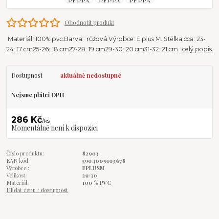
Ohodnotit produkt
Materiál: 100% pvc.Barva: růžová.Výrobce: E plus M. Stélka cca: 23-
24: 17 cm25-26: 18 cm27-28: 19 cm29-30: 20 cm31-32: 21 cm
celý popis
Dostupnost
aktuálně nedostupné
Nejsme plátci DPH
286 Kč
/
ks
Momentálně není k dispozici
Číslo produktu:
82903
EAN kód:
5904009103678
Výrobce :
EPLUSM
Velikost:
29/30
Materiál:
100 % PVC
Hlídat cenu / dostupnost