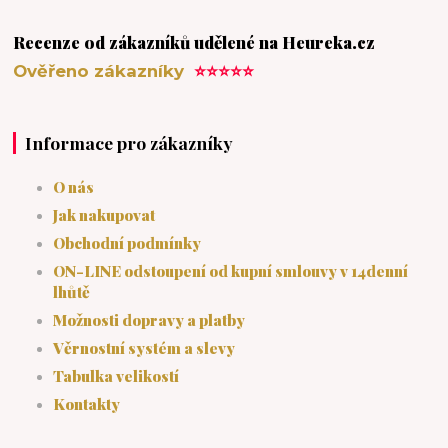
Recenze od zákazníků udělené na Heureka.cz
Ověřeno zákazníky
⭐⭐⭐⭐⭐
Informace pro zákazníky
O nás
Jak nakupovat
Obchodní podmínky
ON-LINE odstoupení od kupní smlouvy v 14denní
lhůtě
Možnosti dopravy a platby
Věrnostní systém a slevy
Tabulka velikostí
Kontakty