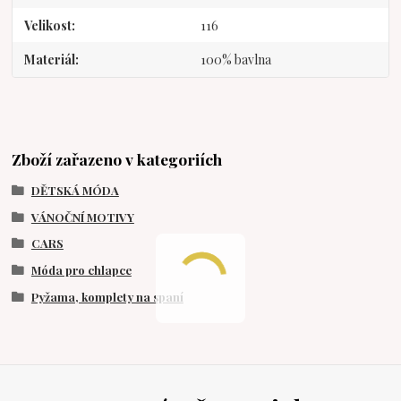
Velikost
116
Materiál
100% bavlna
Zboží zařazeno v kategoriích
DĚTSKÁ MÓDA
VÁNOČNÍ MOTIVY
CARS
Móda pro chlapce
Pyžama, komplety na spaní