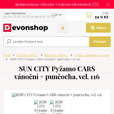
Spolupracujeme výhradně s českými velkoobchody 🇨🇿
0
ks
+420 607976211
CZK
za
0 Kč
(Po-Pá 15:30-20:00 So-Ne 9:00-18:00)
Menu
Hledat
Úvod
DĚTSKÁ MÓDA
Móda pro chlapce
Pyžama, komplety na spaní
SUN CITY Pyžamo CARS vánoční + punčocha, vel. 116
SUN CITY Pyžamo CARS
vánoční + punčocha, vel. 116