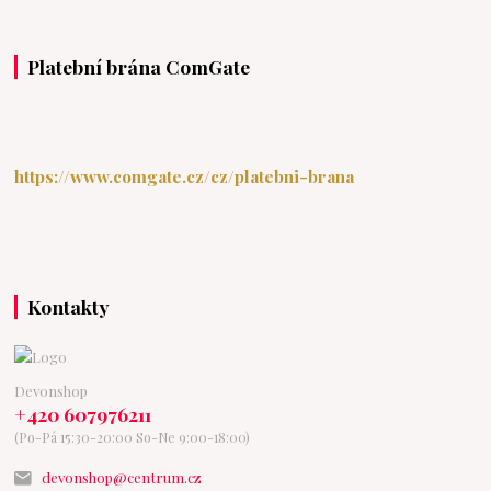
Platební brána ComGate
https://www.comgate.cz/cz/platebni-brana
Kontakty
Devonshop
+420 607976211
(Po-Pá 15:30-20:00 So-Ne 9:00-18:00)
devonshop@centrum.cz