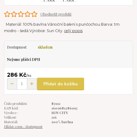
Ohodnotit produkt
Materiál: 100% bavlna.Vánoční balení s punčochou.Barva: tm.
modro - šedá.Výrobce: Sun City.
celý popis
Dostupnost
skladem
Nejsme plátci DPH
286 Kč
/
ks
Přidat do košíku
Číslo produktu:
85912
EAN kód:
1609681286995
Výrobce :
SUN CITY
Velikost:
116
Materiál:
100% bavlna
Hlídat cenu / dostupnost