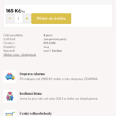
165 Kč
/
ks
Přidat do košíku
Číslo produktu:
84607
EAN kód:
5904009054017
Výrobce :
EPLUSM
Rozměry:
104
Materiál:
100% bavlna
Hlídat cenu / dostupnost
Doprava zdarma
Při nákupu od 2900 Kč máte u nás dopravu ZDARMA.
Rodinná firma
Jsme tu pro vás od roku 2013 a stále se zlepšujeme.
České velkoobchody