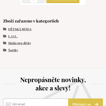
Zboží zařazeno v kategoriích
DĚTSKÁ MÓDA
L.O.L.
Móda pro dívky
Šortky
Nepropásněte novinky,
akce a slevy!
Přihlásit se