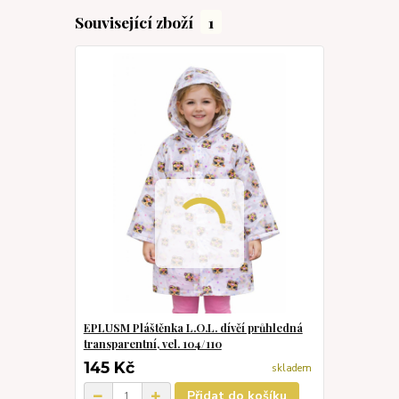
Související zboží
1
EPLUSM Pláštěnka L.O.L. dívčí průhledná
transparentní, vel. 104/110
145 Kč
skladem
Přidat do košíku