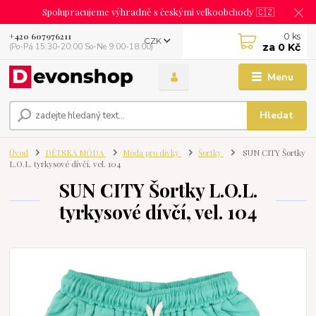
Spolupracujeme výhradně s českými velkoobchody 🇨🇿
0
ks
+420 607976211
CZK
za
0 Kč
(Po-Pá 15:30-20:00 So-Ne 9:00-18:00)
Menu
Hledat
Úvod
DĚTSKÁ MÓDA
Móda pro dívky
Šortky
SUN CITY Šortky
L.O.L. tyrkysové dívčí, vel. 104
SUN CITY Šortky L.O.L.
tyrkysové dívčí, vel. 104