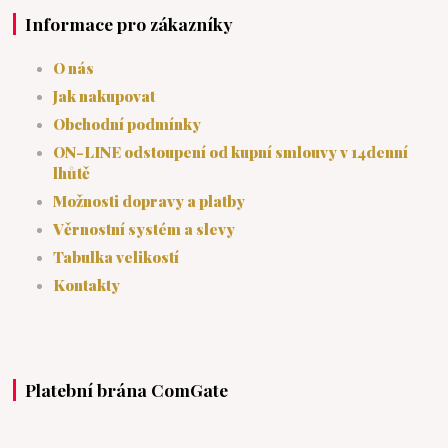
Informace pro zákazníky
O nás
Jak nakupovat
Obchodní podmínky
ON-LINE odstoupení od kupní smlouvy v 14denní
lhůtě
Možnosti dopravy a platby
Věrnostní systém a slevy
Tabulka velikostí
Kontakty
Platební brána ComGate