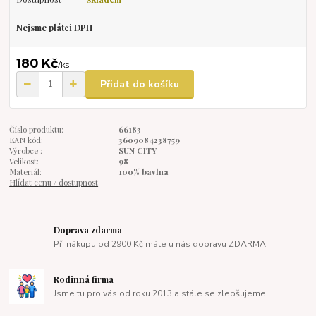
Nejsme plátci DPH
180 Kč
/
ks
Přidat do košíku
Číslo produktu:
66183
EAN kód:
3609084238759
Výrobce :
SUN CITY
Velikost:
98
Materiál:
100% bavlna
Hlídat cenu / dostupnost
Doprava zdarma
Při nákupu od 2900 Kč máte u nás dopravu ZDARMA.
Rodinná firma
Jsme tu pro vás od roku 2013 a stále se zlepšujeme.