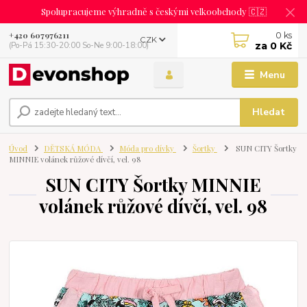
Spolupracujeme výhradně s českými velkoobchody 🇨🇿
0
ks
+420 607976211
CZK
za
0 Kč
(Po-Pá 15:30-20:00 So-Ne 9:00-18:00)
Menu
Hledat
Úvod
DĚTSKÁ MÓDA
Móda pro dívky
Šortky
SUN CITY Šortky
MINNIE volánek růžové dívčí, vel. 98
SUN CITY Šortky MINNIE
volánek růžové dívčí, vel. 98