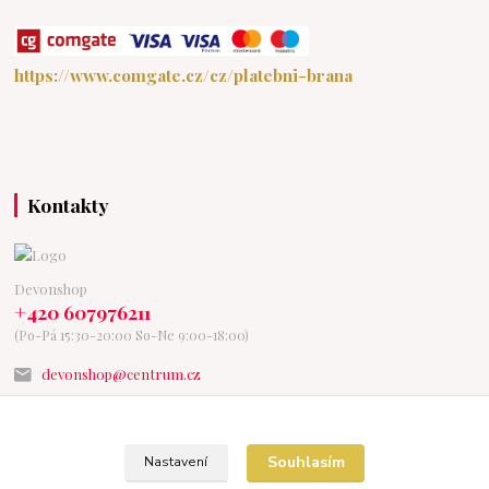
https://www.comgate.cz/cz/platebni-brana
Kontakty
Devonshop
+420 607976211
(Po-Pá 15:30-20:00 So-Ne 9:00-18:00)
devonshop@centrum.cz
Souhlasím
Nastavení