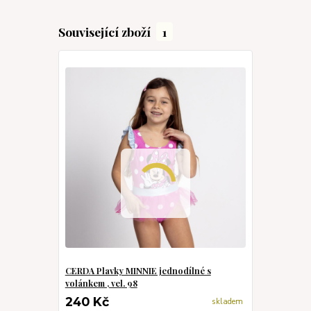
Související zboží
1
CERDA Plavky MINNIE jednodílné s
volánkem , vel. 98
240 Kč
skladem