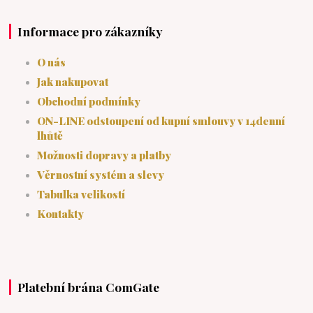
Informace pro zákazníky
O nás
Jak nakupovat
Obchodní podmínky
ON-LINE odstoupení od kupní smlouvy v 14denní
lhůtě
Možnosti dopravy a platby
Věrnostní systém a slevy
Tabulka velikostí
Kontakty
Platební brána ComGate