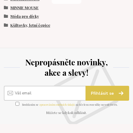
MINNIE MOUSE
Móda pro dívky
Kšiltovky, letní čepice
Nepropásněte novinky,
akce a slevy!
Přihlásit se
Souhlasím se
zpracováním osobních údajů
za účelem rozesílky newsletteru.
Můžete se kdykoli odhlásit.