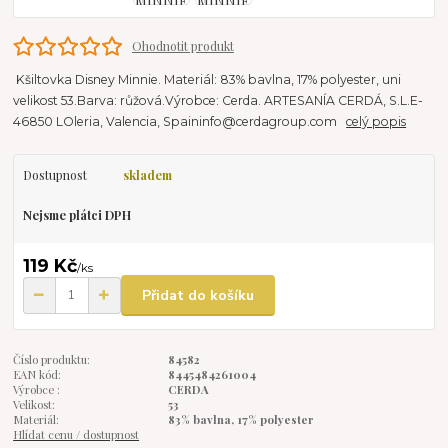
Ohodnotit produkt
Kšiltovka Disney Minnie. Materiál: 83% bavlna, 17% polyester, uni
velikost 53.Barva: růžová.Výrobce: Cerda. ARTESANÍA CERDÁ, S.L.E-
46850 LOleria, Valencia, Spaininfo@cerdagroup.com
celý popis
Dostupnost
skladem
Nejsme plátci DPH
119 Kč
/
ks
Přidat do košíku
Číslo produktu:
84582
EAN kód:
8445484261004
Výrobce :
CERDA
Velikost:
53
Materiál:
83% bavlna, 17% polyester
Hlídat cenu / dostupnost