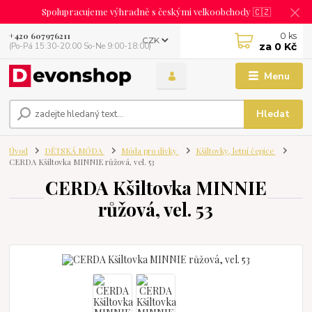
Spolupracujeme výhradně s českými velkoobchody 🇨🇿
0
ks
+420 607976211
CZK
za
0 Kč
(Po-Pá 15:30-20:00 So-Ne 9:00-18:00)
Menu
Hledat
Úvod
DĚTSKÁ MÓDA
Móda pro dívky
Kšiltovky, letní čepice
CERDA Kšiltovka MINNIE růžová, vel. 53
CERDA Kšiltovka MINNIE
růžová, vel. 53