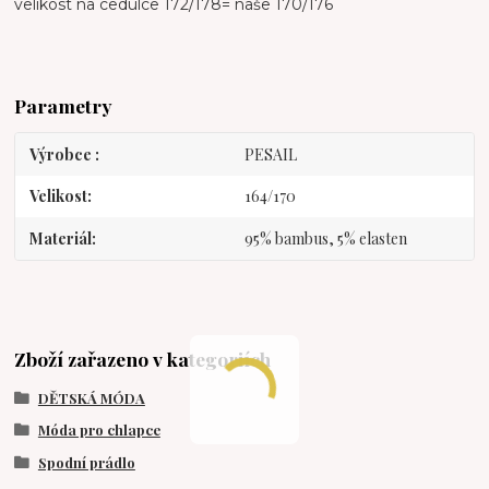
velikost na cedulce 172/178= naše 170/176
Parametry
Výrobce
PESAIL
Velikost
164/170
Materiál
95% bambus, 5% elasten
Zboží zařazeno v kategoriích
DĚTSKÁ MÓDA
Móda pro chlapce
Spodní prádlo