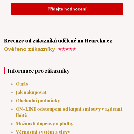
Recenze od zákazníků udělené na Heureka.cz
Ověřeno zákazníky
⭐⭐⭐⭐⭐
Informace pro zákazníky
O nás
Jak nakupovat
Obchodní podmínky
ON-LINE odstoupení od kupní smlouvy v 14denní
lhůtě
Možnosti dopravy a platby
Věrnostní systém a slevy