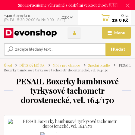
Spolupracujeme výhradně s českými velkoobchody 🇨🇿
0
ks
+420 607976211
CZK
za
0 Kč
(Po-Pá 15:30-20:00 So-Ne 9:00-18:00)
Menu
Hledat
Úvod
DĚTSKÁ MÓDA
Móda pro chlapce
Spodní prádlo
PESAIL
Boxerky bambusové tyrkysové tachometr dorostenecké, vel. 164/170
PESAIL Boxerky bambusové
tyrkysové tachometr
dorostenecké, vel. 164/170