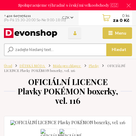
Spolupracujeme výhradně s českými velkoobchody 🇨🇿
0
ks
+420 607976211
CZK
za
0 Kč
(Po-Pá 15:30-20:00 So-Ne 9:00-18:00)
Menu
Hledat
Úvod
DĚTSKÁ MÓDA
Móda pro chlapce
Plavky
OFICIÁLNÍ
LICENCE Plavky POKÉMON boxerky, vel. 116
OFICIÁLNÍ LICENCE
Plavky POKÉMON boxerky,
vel. 116