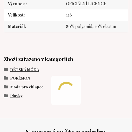
Výrobce
OFICIÁLNÍ LICENCE
Velikost
116
Materiál
80% polyamid, 20% elastan
Zboží zařazeno v kategoriích
DĚTSKÁ MÓDA
POKÉMON
Móda pro chlapce
Plavky