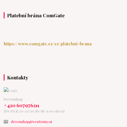
Platební brána ComGate
https://www.comgate.cz/cz/platebni-brana
Kontakty
Devonshop
+420 607976211
(Po-Pá 15:30-20:00 So-Ne 9:00-18:00)
devonshop@centrum.cz