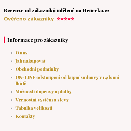
Recenze od zákazníků udělené na Heureka.cz
Ověřeno zákazníky
⭐⭐⭐⭐⭐
Informace pro zákazníky
O nás
Jak nakupovat
Obchodní podmínky
ON-LINE odstoupení od kupní smlouvy v 14denní
lhůtě
Možnosti dopravy a platby
Věrnostní systém a slevy
Tabulka velikostí
Kontakty