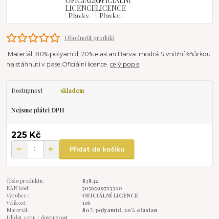
Ohodnotit produkt
Materiál: 80% polyamid, 20% elastan.Barva: modrá.S vnitřní šňůrkou
na stáhnutí v pase.Oficiální licence.
celý popis
Dostupnost
skladem
Nejsme plátci DPH
225 Kč
Přidat do košíku
Číslo produktu:
83842
EAN kód:
5056599723320
Výrobce :
OFICIÁLNÍ LICENCE
Velikost:
116
Materiál:
80% polyamid, 20% elastan
Hlídat cenu / dostupnost